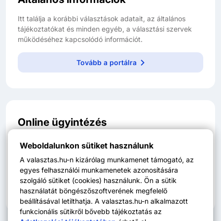
Itt találja a korábbi választások adatait, az általános
tájékoztatókat és minden egyéb, a választási szervek
működéséhez kapcsolódó információt.
Tovább a portálra
Online ügyintézés
Kérelmek benyújtása online átjelentkezéshez, mozgóurna
Weboldalunkon sütiket használunk
igényléshez vagy külképviseleti névjegyzékbe vételhez
A valasztas.hu-n kizárólag munkamenet támogató, az
a
magyarorszag.hu-n
.
egyes felhasználói munkamenetek azonosítására
szolgáló sütiket (cookies) használunk. Ön a sütik
Ügyintézés indítása
használatát böngészőszoftverének megfelelő
beállításával letilthatja. A valasztas.hu-n alkalmazott
funkcionális sütikről bővebb tájékoztatás az