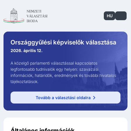
HU
EN
Országgyűlési képviselők választása
2026. április 12.
A közelgő parlamenti választással kapcsolatos
legfontosabb tudnivalók egy helyen: szavazási
információk, határidők, eredmények és további hivatalos
tájékoztatások.
Tovább a választási oldalra
Általános információk