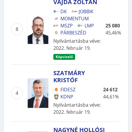
VAJDA ZOLTÁN
DK
JOBBIK
MOMENTUM
MSZP
LMP
25 080
8
PÁRBESZÉD
45,46%
Nyilvántartásba véve
:
2022. február 19.
Képviselő
SZATMÁRY
KRISTÓF
FIDESZ
24 612
4
KDNP
44,61%
Nyilvántartásba véve
:
2022. február 19.
NAGYNÉ HOLLÓSI