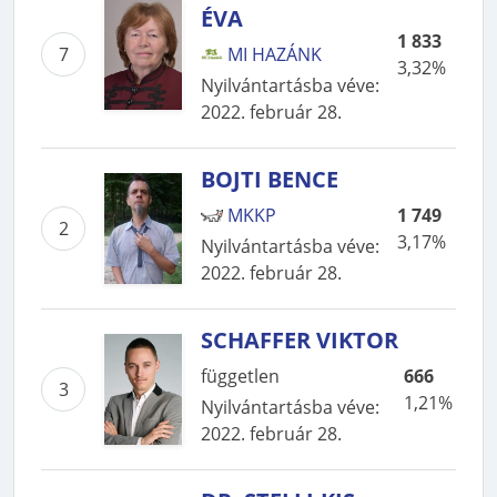
ÉVA
1 833
7
MI HAZÁNK
3,32%
Nyilvántartásba véve
:
2022. február 28.
BOJTI BENCE
MKKP
1 749
2
3,17%
Nyilvántartásba véve
:
2022. február 28.
SCHAFFER VIKTOR
független
666
3
1,21%
Nyilvántartásba véve
:
2022. február 28.