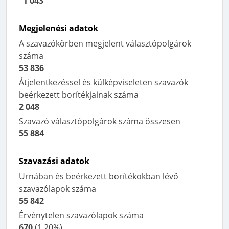
1 043
Megjelenési adatok
A szavazókörben megjelent választópolgárok
száma
53 836
Átjelentkezéssel és külképviseleten szavazók
beérkezett borítékjainak száma
2 048
Szavazó választópolgárok száma összesen
55 884
Szavazási adatok
Urnában és beérkezett borítékokban lévő
szavazólapok száma
55 842
Érvénytelen szavazólapok száma
670
(
1,20%
)