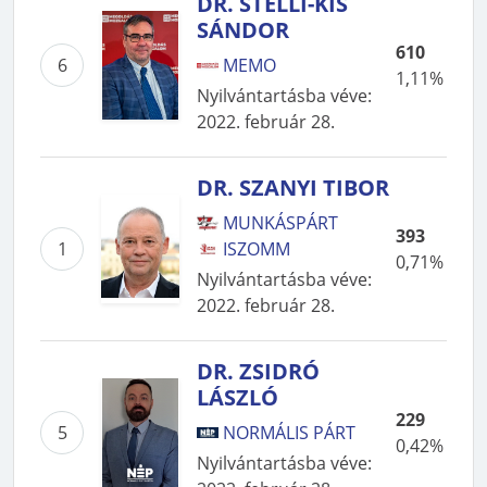
DR. STELLI-KIS
SÁNDOR
610
6
MEMO
1,11%
Nyilvántartásba véve
:
2022. február 28.
DR. SZANYI TIBOR
MUNKÁSPÁRT
393
1
ISZOMM
0,71%
Nyilvántartásba véve
:
2022. február 28.
DR. ZSIDRÓ
LÁSZLÓ
229
5
NORMÁLIS PÁRT
0,42%
Nyilvántartásba véve
: