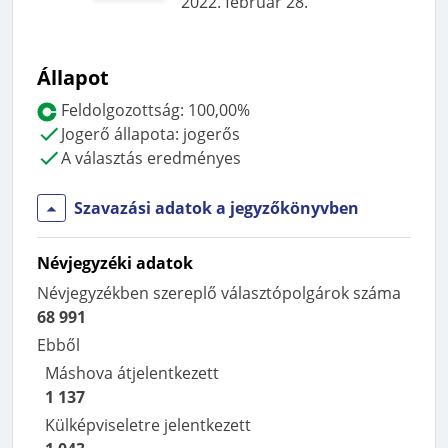
2022. február 28.
Állapot
Feldolgozottság:
100,00%
Jogerő állapota:
jogerős
A választás eredményes
Szavazási adatok a jegyzőkönyvben
Névjegyzéki adatok
Névjegyzékben szereplő választópolgárok száma
68 991
Ebből
Máshova átjelentkezett
1 137
Külképviseletre jelentkezett