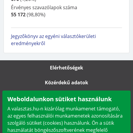
Érvényes szavazólapok száma
55 172
(
98,80%
)
Jegyzőkönyv az egyéni választókerületi
eredményekről
Elérhetőségek
Közérdekű adatok
Impresszum
Weboldalunkon sütiket használunk
A valasztas.hu-n kizárólag munkamenet támogató,
Karrier
az egyes felhasználói munkamenetek azonosítására
szolgáló sütiket (cookies) használunk. Ön a sütik
Adatkezelési tájékoztató
használatát böngészőszoftverének megfelelő