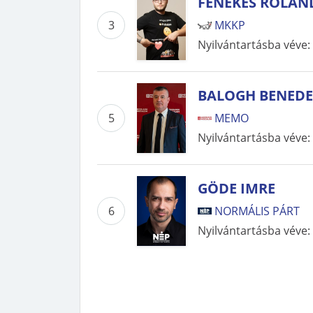
FENEKES ROLAN
3
MKKP
Nyilvántartásba véve
:
BALOGH BENED
5
MEMO
Nyilvántartásba véve
:
GÖDE IMRE
6
NORMÁLIS PÁRT
Nyilvántartásba véve
: