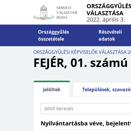
ORSZÁGGYŰLÉS
VÁLASZTÁSA
2022. április 3.
Országgyűlés
Részvételi
összetétele
adatok
INFO
ORSZÁGGYŰLÉSI KÉPVISELŐK VÁLASZTÁSA 2
ÁLTALÁNOS INFORMÁCIÓK
VÁLA
FEJÉR, 01. szám
Határidők, határnapok
Szava
Választópolgárok száma
Levél
Külképviseletek
Orszá
Jelöltek
Települések, szavaz
számí
Rendkívüli események
5-10-
Jogszabályok
Ügyin
Nyilvántartásba véve, bejelent