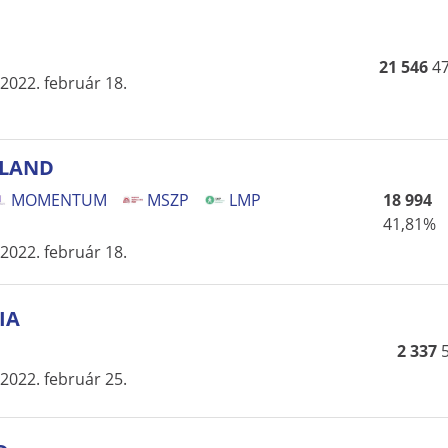
21 546
4
2022. február 18.
OLAND
MOMENTUM
MSZP
LMP
18 994
41,81%
2022. február 18.
IA
2 337
2022. február 25.