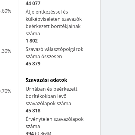
44 077
3,60%
Átjelentkezéssel és
külképviseleten szavazók
beérkezett borítékjainak
száma
1 802
Szavazó választópolgárok
1,30%
száma összesen
45 879
Szavazási adatok
Urnában és beérkezett
0,70%
borítékokban lévő
szavazólapok száma
45 818
Érvénytelen szavazólapok
száma
394
(
0,86%
)