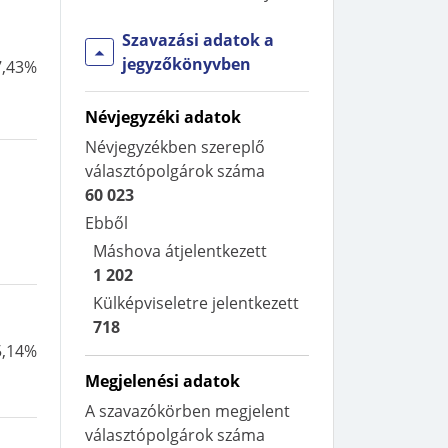
Szavazási adatok a
jegyzőkönyvben
7,43%
Névjegyzéki adatok
Névjegyzékben szereplő
választópolgárok száma
60 023
Ebből
Máshova átjelentkezett
1 202
Külképviseletre jelentkezett
718
5,14%
Megjelenési adatok
A szavazókörben megjelent
választópolgárok száma