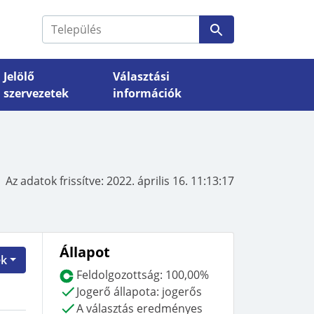
Jelölő
Választási
szervezetek
információk
VÁLASZTÁSI SZERVEK
Nemzeti Választási Bizottság
Választási szervek
Az adatok frissítve:
2022. április 16. 11:13:17
si
elérhetőségei, döntései
Állapot
ek
Feldolgozottság:
100,00%
Jogerő állapota:
jogerős
A választás eredményes