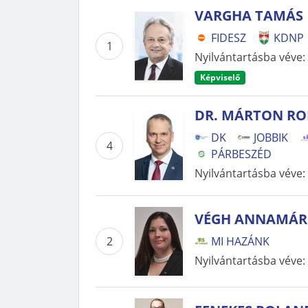
VARGHA TAMÁS
FIDESZ
KDNP
1
Nyilvántartásba véve
:
Képviselő
DR. MÁRTON R
DK
JOBBIK
4
PÁRBESZÉD
Nyilvántartásba véve
:
VÉGH ANNAMÁR
2
MI HAZÁNK
Nyilvántartásba véve
: