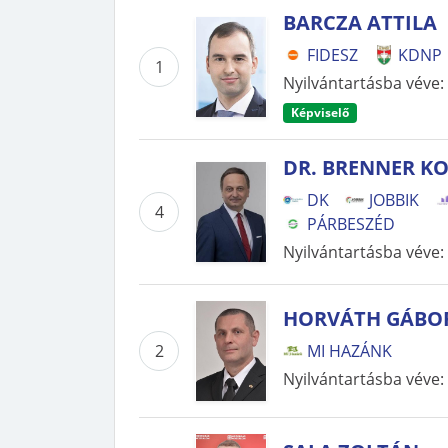
BARCZA ATTILA
FIDESZ
KDNP
1
Nyilvántartásba véve
:
Képviselő
DR. BRENNER 
DK
JOBBIK
4
PÁRBESZÉD
Nyilvántartásba véve
:
HORVÁTH GÁBO
2
MI HAZÁNK
Nyilvántartásba véve
: