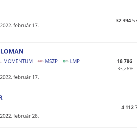
32 394
5
2022. február 17.
KOLOMAN
MOMENTUM
MSZP
LMP
18 786
33,26%
2022. február 17.
R
4 112
2022. február 28.