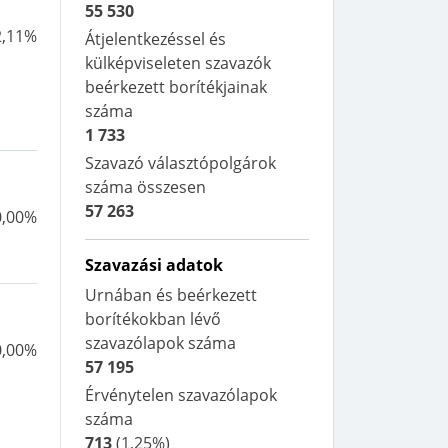
55 530
2,11%
Átjelentkezéssel és
külképviseleten szavazók
beérkezett borítékjainak
száma
1 733
Szavazó választópolgárok
száma összesen
57 263
0,00%
Szavazási adatok
Urnában és beérkezett
borítékokban lévő
szavazólapok száma
0,00%
57 195
Érvénytelen szavazólapok
száma
713
(
1,25%
)