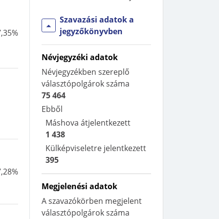
Szavazási adatok a
jegyzőkönyvben
7,35%
Névjegyzéki adatok
Névjegyzékben szereplő
választópolgárok száma
75 464
Ebből
Máshova átjelentkezett
1 438
Külképviseletre jelentkezett
395
7,28%
Megjelenési adatok
A szavazókörben megjelent
választópolgárok száma