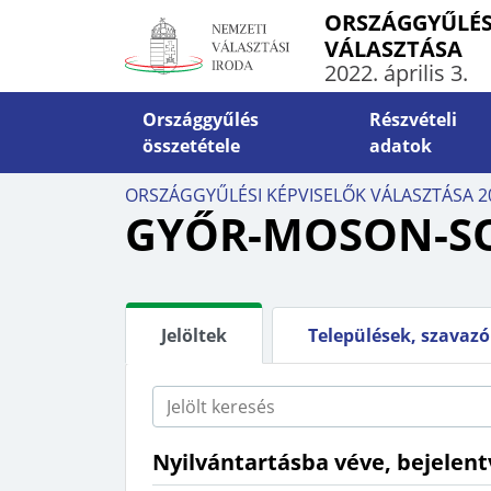
ORSZÁGGYŰLÉS
VÁLASZTÁSA
2022. április 3.
Országgyűlés
Részvételi
összetétele
adatok
INFO
ORSZÁGGYŰLÉSI KÉPVISELŐK VÁLASZTÁSA 2
ÁLTALÁNOS INFORMÁCIÓK
VÁLA
GYŐR-MOSON-SO
Határidők, határnapok
Szava
Választópolgárok száma
Levél
Külképviseletek
Orszá
Jelöltek
Települések, szavaz
számí
Rendkívüli események
5-10-
Jogszabályok
Ügyin
Nyilvántartásba véve, bejelent