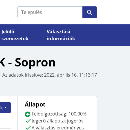
Jelölő
Választási
szervezetek
információk
VÁLASZTÁSI SZERVEK
K
-
Sopron
Nemzeti Választási Bizottság
Választási szervek
Az adatok frissítve:
2022. április 16. 11:13:17
si
elérhetőségei, döntései
Állapot
ek
Feldolgozottság:
100,00%
Jogerő állapota:
jogerős
A választás eredményes