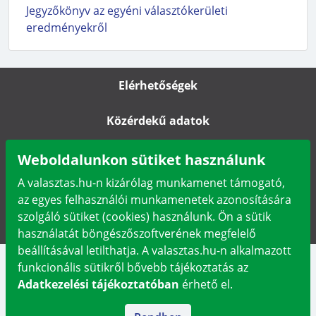
Jegyzőkönyv az egyéni választókerületi
eredményekről
Elérhetőségek
Közérdekű adatok
Impresszum
Weboldalunkon sütiket használunk
A valasztas.hu-n kizárólag munkamenet támogató,
Karrier
az egyes felhasználói munkamenetek azonosítására
szolgáló sütiket (cookies) használunk. Ön a sütik
Adatkezelési tájékoztató
használatát böngészőszoftverének megfelelő
beállításával letilthatja. A valasztas.hu-n alkalmazott
funkcionális sütikről bővebb tájékoztatás az
Adatkezelési tájékoztatóban
érhető el.
Tel.:
+36-1-795-3310