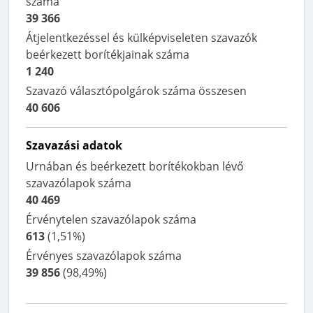
száma
39 366
Átjelentkezéssel és külképviseleten szavazók
beérkezett borítékjainak száma
1 240
Szavazó választópolgárok száma összesen
40 606
Szavazási adatok
Urnában és beérkezett borítékokban lévő
szavazólapok száma
40 469
Érvénytelen szavazólapok száma
613
(
1,51%
)
Érvényes szavazólapok száma
39 856
(
98,49%
)