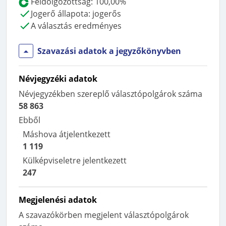
Feldolgozottság:
100,00%
Jogerő állapota:
jogerős
A választás eredményes
Szavazási adatok a jegyzőkönyvben
Névjegyzéki adatok
Névjegyzékben szereplő választópolgárok száma
58 863
Ebből
Máshova átjelentkezett
1 119
Külképviseletre jelentkezett
247
Megjelenési adatok
A szavazókörben megjelent választópolgárok