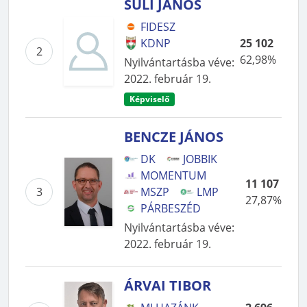
SÜLI JÁNOS
FIDESZ
KDNP
25 102
2
62,98%
Nyilvántartásba véve
:
2022. február 19.
Képviselő
BENCZE JÁNOS
DK
JOBBIK
MOMENTUM
11 107
3
MSZP
LMP
27,87%
PÁRBESZÉD
Nyilvántartásba véve
:
2022. február 19.
ÁRVAI TIBOR