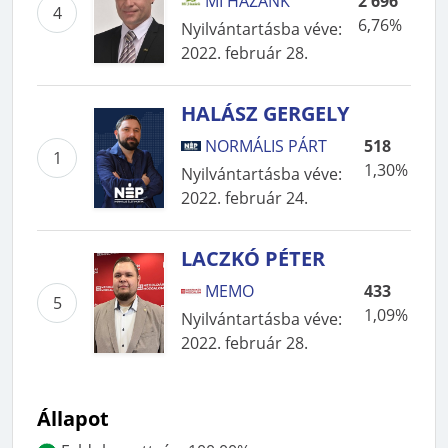
MI HAZÁNK
2 696
4
6,76%
Nyilvántartásba véve
:
2022. február 28.
HALÁSZ GERGELY
NORMÁLIS PÁRT
518
1
1,30%
Nyilvántartásba véve
:
2022. február 24.
LACZKÓ PÉTER
MEMO
433
5
1,09%
Nyilvántartásba véve
:
2022. február 28.
Állapot