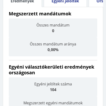
Eredmények
Egyéni jelöltek
Orszá
Megszerzett mandátumok
Összes mandátum
0
Összes mandátum aránya
0,00%
Egyéni választókerületi eredmények
országosan
Egyéni jelöltek száma
104
Megszerzett egyéni mandátumok