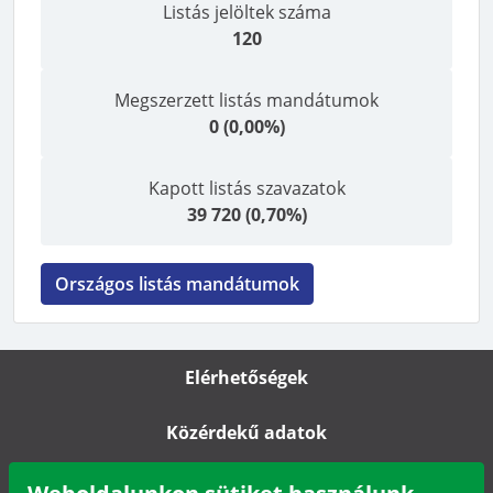
Listás jelöltek száma
120
Megszerzett listás mandátumok
0
(
0,00%
)
Kapott listás szavazatok
39 720
(
0,70%
)
Országos listás mandátumok
Elérhetőségek
Közérdekű adatok
Impresszum