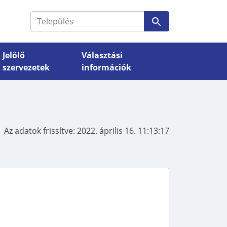
Jelölő
Választási
szervezetek
információk
VÁLASZTÁSI SZERVEK
Nemzeti Választási Bizottság
Választási szervek
Az adatok frissítve:
2022. április 16. 11:13:17
si
elérhetőségei, döntései