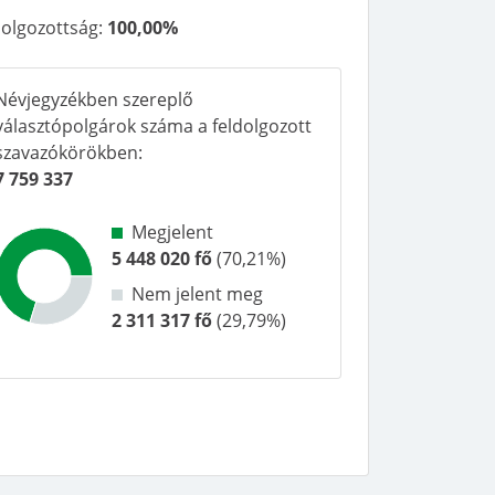
dolgozottság:
100,00%
Névjegyzékben szereplő
választópolgárok száma
a feldolgozott
szavazókörökben
:
7 759 337
Megjelent
5 448 020
fő
(
70,21%
)
Nem jelent meg
2 311 317
fő
(
29,79%
)