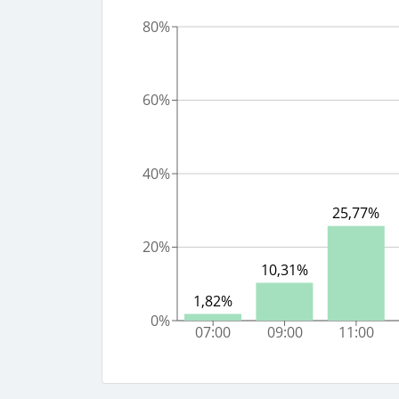
80%
60%
40%
25,77%
20%
10,31%
1,82%
0%
07:00
09:00
11:00