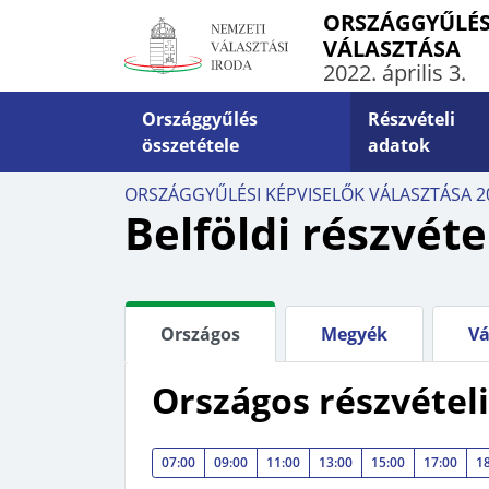
ORSZÁGGYŰLÉS
VÁLASZTÁSA
2022. április 3.
Országgyűlés
Részvételi
összetétele
adatok
INFO
ORSZÁGGYŰLÉSI KÉPVISELŐK VÁLASZTÁSA 2
ÁLTALÁNOS INFORMÁCIÓK
VÁLA
Belföldi részvéte
Határidők, határnapok
Szava
Választópolgárok száma
Levél
Külképviseletek
Orszá
Országos
Megyék
Vá
számí
Rendkívüli események
5-10-
Országos részvétel
Jogszabályok
Ügyin
07:00
09:00
11:00
13:00
15:00
17:00
1