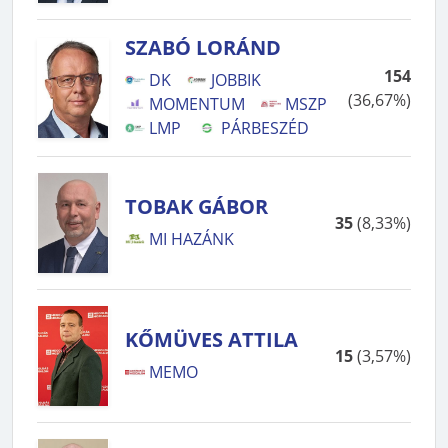
SZABÓ LORÁND
154
DK
JOBBIK
(
36,67%
)
MOMENTUM
MSZP
LMP
PÁRBESZÉD
TOBAK GÁBOR
35
(
8,33%
)
MI HAZÁNK
KŐMÜVES ATTILA
15
(
3,57%
)
MEMO