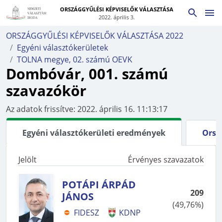
ORSZÁGGYŰLÉSI KÉPVISELŐK VÁLASZTÁSA
2022. április 3.
ORSZÁGGYŰLÉSI KÉPVISELŐK VÁLASZTÁSA 2022
Egyéni választókerületek
TOLNA megye, 02. számú OEVK
Dombóvár, 001. számú
szavazókör
Az adatok frissítve:
2022. április 16. 11:13:17
Egyéni választókerületi eredmények
Orsz
Jelölt
Érvényes szavazatok
POTÁPI ÁRPÁD
209
JÁNOS
(
49,76%
)
FIDESZ
KDNP