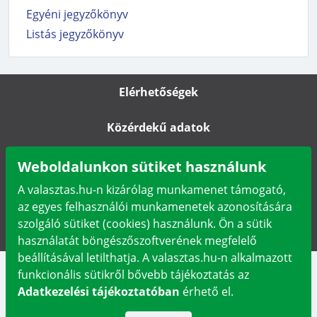
Egyéni jegyzőkönyv
Listás jegyzőkönyv
Elérhetőségek
Közérdekű adatok
Impresszum
Weboldalunkon sütiket használunk
A valasztas.hu-n kizárólag munkamenet támogató,
Karrier
az egyes felhasználói munkamenetek azonosítására
szolgáló sütiket (cookies) használunk. Ön a sütik
Adatkezelési tájékoztató
használatát böngészőszoftverének megfelelő
beállításával letilthatja. A valasztas.hu-n alkalmazott
funkcionális sütikről bővebb tájékoztatás az
Adatkezelési tájékoztatóban
érhető el.