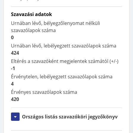
Szavazási adatok
Urnában lévő, bélyegzőlenyomat nélküli
szavazólapok száma
0
Urnában lévő, lebélyegzett szavazólapok száma
424
Eltérés a szavazóként megjelentek számától (+/-)
-1
Érvénytelen, lebélyegzett szavazólapok száma
4
Érvényes szavazólapok száma
420
Országos listás szavazóköri jegyzőkönyv