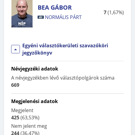
BEA GÁBOR
7
(
1,67%
)
NORMÁLIS PÁRT
Egyéni választókerületi szavazóköri
jegyzőkönyv
Névjegyzéki adatok
A névjegyzékben lévő választópolgárok száma
669
Megjelenési adatok
Megjelent
425
(
63,53%
)
Nem jelent meg
244
(
36,47%
)