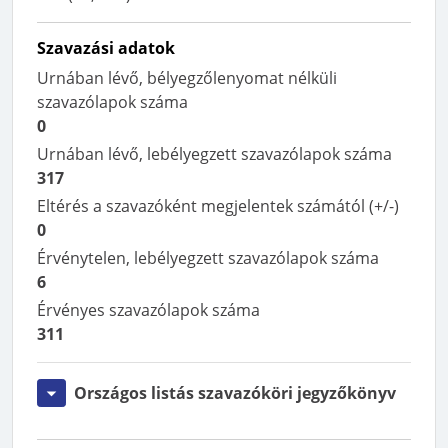
Szavazási adatok
Urnában lévő, bélyegzőlenyomat nélküli
szavazólapok száma
0
Urnában lévő, lebélyegzett szavazólapok száma
317
Eltérés a szavazóként megjelentek számától (+/-)
0
Érvénytelen, lebélyegzett szavazólapok száma
6
Érvényes szavazólapok száma
311
Országos listás szavazóköri jegyzőkönyv