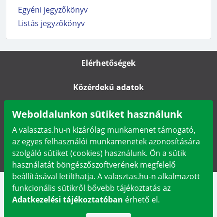
Egyéni jegyzőkönyv
Listás jegyzőkönyv
Elérhetőségek
Közérdekű adatok
Impresszum
Weboldalunkon sütiket használunk
A valasztas.hu-n kizárólag munkamenet támogató,
Karrier
az egyes felhasználói munkamenetek azonosítására
szolgáló sütiket (cookies) használunk. Ön a sütik
Adatkezelési tájékoztató
használatát böngészőszoftverének megfelelő
beállításával letilthatja. A valasztas.hu-n alkalmazott
funkcionális sütikről bővebb tájékoztatás az
Adatkezelési tájékoztatóban
érhető el.