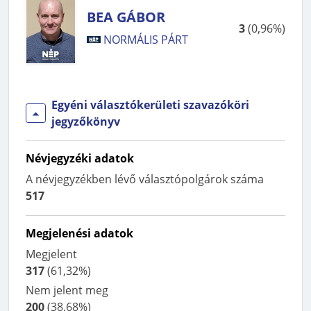
BEA GÁBOR
3
(
0,96%
)
NORMÁLIS PÁRT
Egyéni választókerületi szavazóköri
jegyzőkönyv
Névjegyzéki adatok
A névjegyzékben lévő választópolgárok száma
517
Megjelenési adatok
Megjelent
317
(
61,32%
)
Nem jelent meg
200
(
38,68%
)