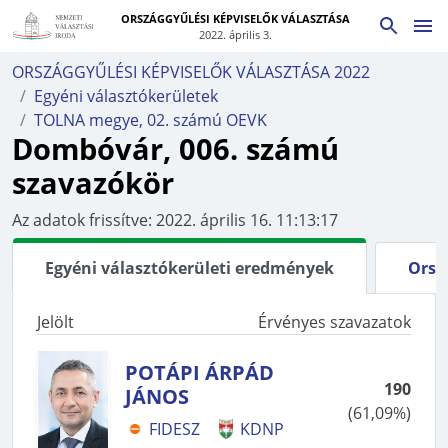
ORSZÁGGYŰLÉSI KÉPVISELŐK VÁLASZTÁSA
2022. április 3.
ORSZÁGGYŰLÉSI KÉPVISELŐK VÁLASZTÁSA 2022
Egyéni választókerületek
TOLNA megye, 02. számú OEVK
Dombóvár, 006. számú
szavazókör
Az adatok frissítve:
2022. április 16. 11:13:17
Egyéni választókerületi eredmények
Orsz
Jelölt
Érvényes szavazatok
POTÁPI ÁRPÁD
190
JÁNOS
(
61,09%
)
FIDESZ
KDNP