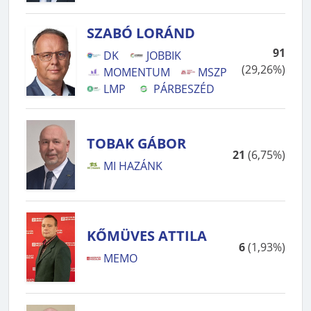
SZABÓ LORÁND
91
DK
JOBBIK
(
29,26%
)
MOMENTUM
MSZP
LMP
PÁRBESZÉD
TOBAK GÁBOR
21
(
6,75%
)
MI HAZÁNK
KŐMÜVES ATTILA
6
(
1,93%
)
MEMO