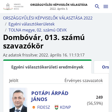
ORSZÁGGYŰLÉSI KÉPVISELŐK VÁLASZTÁSA
2022. április 3.
ORSZÁGGYŰLÉSI KÉPVISELŐK VÁLASZTÁSA 2022
Egyéni választókerületek
TOLNA megye, 02. számú OEVK
Dombóvár, 013. számú
szavazókör
Az adatok frissítve:
2022. április 16. 11:13:17
Egyéni választókerületi eredmények
Orsz
Jelölt
Érvényes szavazatok
POTÁPI ÁRPÁD
249
JÁNOS
(
56,59%
)
FIDESZ
KDNP