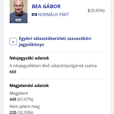
BEA GÁBOR
2
(
0,45%
)
NORMÁLIS PÁRT
Egyéni választókerületi szavazóköri
jegyzőkönyv
Névjegyzéki adatok
A névjegyzékben lévő választópolgárok száma
668
Megjelenési adatok
Megjelent
448
(
67,07%
)
Nem jelent meg
220
(
32,93%
)