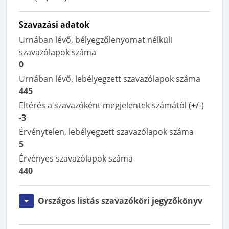
Szavazási adatok
Urnában lévő, bélyegzőlenyomat nélküli
szavazólapok száma
0
Urnában lévő, lebélyegzett szavazólapok száma
445
Eltérés a szavazóként megjelentek számától (+/-)
-3
Érvénytelen, lebélyegzett szavazólapok száma
5
Érvényes szavazólapok száma
440
Országos listás szavazóköri jegyzőkönyv