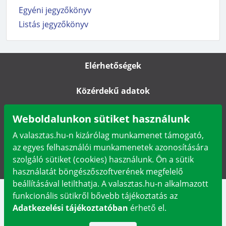
Egyéni jegyzőkönyv
Listás jegyzőkönyv
Elérhetőségek
Közérdekű adatok
Impresszum
Weboldalunkon sütiket használunk
A valasztas.hu-n kizárólag munkamenet támogató,
Karrier
az egyes felhasználói munkamenetek azonosítására
szolgáló sütiket (cookies) használunk. Ön a sütik
Adatkezelési tájékoztató
használatát böngészőszoftverének megfelelő
beállításával letilthatja. A valasztas.hu-n alkalmazott
funkcionális sütikről bővebb tájékoztatás az
Adatkezelési tájékoztatóban
érhető el.