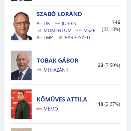
SZABÓ LORÁND
146
DK
JOBBIK
(
33,18%
)
MOMENTUM
MSZP
LMP
PÁRBESZÉD
TOBAK GÁBOR
33
(
7,50%
)
MI HAZÁNK
KŐMÜVES ATTILA
10
(
2,27%
)
MEMO