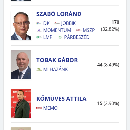
SZABÓ LORÁND
170
DK
JOBBIK
(
32,82%
)
MOMENTUM
MSZP
LMP
PÁRBESZÉD
TOBAK GÁBOR
44
(
8,49%
)
MI HAZÁNK
KŐMÜVES ATTILA
15
(
2,90%
)
MEMO