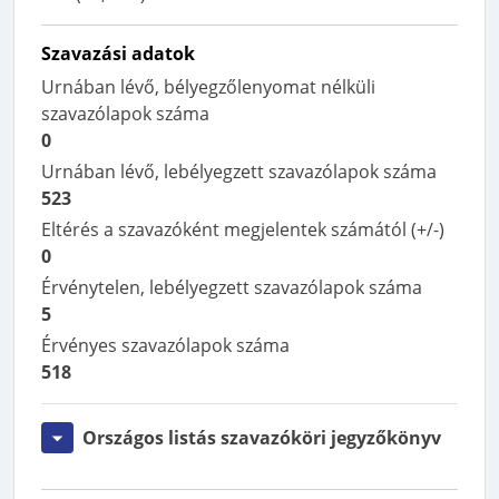
Szavazási adatok
Urnában lévő, bélyegzőlenyomat nélküli
szavazólapok száma
0
Urnában lévő, lebélyegzett szavazólapok száma
523
Eltérés a szavazóként megjelentek számától (+/-)
0
Érvénytelen, lebélyegzett szavazólapok száma
5
Érvényes szavazólapok száma
518
Országos listás szavazóköri jegyzőkönyv