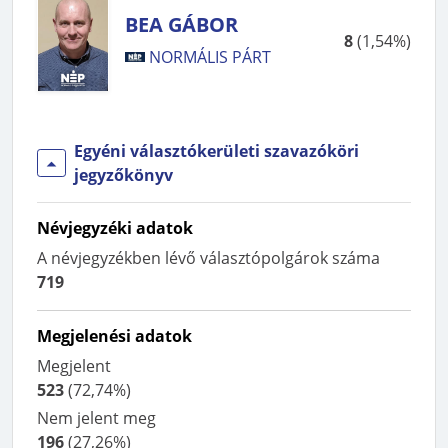
BEA GÁBOR
8
(
1,54%
)
NORMÁLIS PÁRT
Egyéni választókerületi szavazóköri
jegyzőkönyv
Névjegyzéki adatok
A névjegyzékben lévő választópolgárok száma
719
Megjelenési adatok
Megjelent
523
(
72,74%
)
Nem jelent meg
196
(
27,26%
)