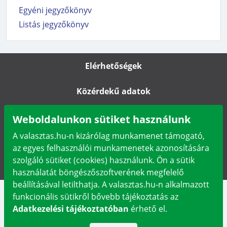
Egyéni jegyzőkönyv
Listás jegyzőkönyv
Elérhetőségek
Közérdekű adatok
Impresszum
Weboldalunkon sütiket használunk
A valasztas.hu-n kizárólag munkamenet támogató,
Karrier
az egyes felhasználói munkamenetek azonosítására
szolgáló sütiket (cookies) használunk. Ön a sütik
Adatkezelési tájékoztató
használatát böngészőszoftverének megfelelő
beállításával letilthatja. A valasztas.hu-n alkalmazott
funkcionális sütikről bővebb tájékoztatás az
Adatkezelési tájékoztatóban
érhető el.