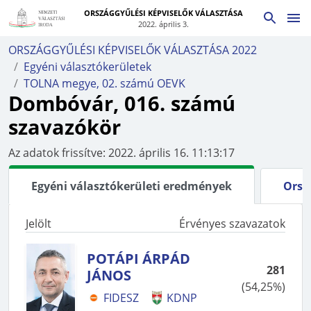
ORSZÁGGYŰLÉSI KÉPVISELŐK VÁLASZTÁSA
2022. április 3.
ORSZÁGGYŰLÉSI KÉPVISELŐK VÁLASZTÁSA 2022
Egyéni választókerületek
TOLNA megye, 02. számú OEVK
Dombóvár, 016. számú
szavazókör
Az adatok frissítve:
2022. április 16. 11:13:17
Egyéni választókerületi eredmények
Orsz
Jelölt
Érvényes szavazatok
POTÁPI ÁRPÁD
281
JÁNOS
(
54,25%
)
FIDESZ
KDNP