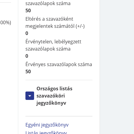
szavazólapok száma
50
Eltérés a szavazóként
,00%
)
megjelentek számától (+/-)
0
Érvénytelen, lebélyegzett
szavazólapok száma
0
Érvényes szavazólapok száma
50
Országos listás
szavazóköri
jegyzőkönyv
Egyéni jegyzőkönyv
Listás jegyzőkönyv