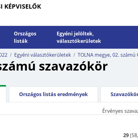
I KÉPVISELŐK
Országos
Egyéni jelöltek,
listák
választókerületek
RMÁCIÓK
JELÖLTEKNEK, JELÖLŐ
022
Egyéni választókerületek
TOLNA megye, 02. számú
SZTÓPOLGÁROKNAK
SZERVEZETEKNEK
számú szavazókör
zóhelyiség keresése
Információk jelölő
szervezeteknek
szavazás
Nyomtatványok a választá
gos listás mandátumok
eljárásban
Országos listás eredmények
Szavazókör
tása
15 %-os határszámítás
Érvényes szava
tézés
29
(
58