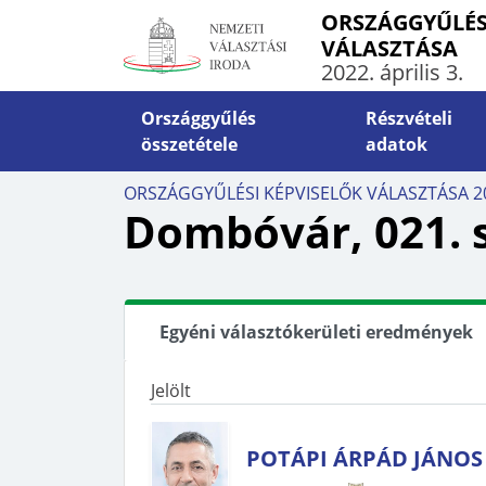
ORSZÁGGYŰLÉS
VÁLASZTÁSA
2022. április 3.
Országgyűlés
Részvételi
összetétele
adatok
INFO
ORSZÁGGYŰLÉSI KÉPVISELŐK VÁLASZTÁSA 2
ÁLTALÁNOS INFORMÁCIÓK
VÁLA
Dombóvár, 021. 
Határidők, határnapok
Szava
Választópolgárok száma
Levél
Külképviseletek
Orszá
Egyéni választókerületi eredmények
számí
Rendkívüli események
5-10-
Jogszabályok
Jelölt
Ügyin
POTÁPI ÁRPÁD JÁNOS