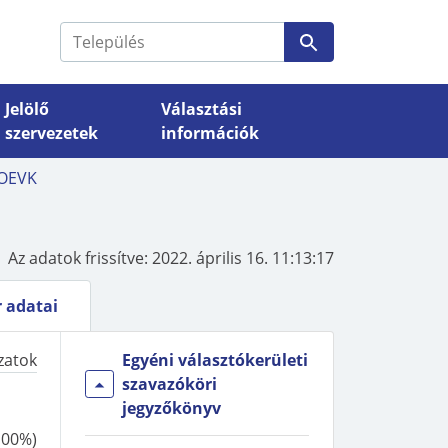
Jelölő
Választási
szervezetek
információk
 OEVK
VÁLASZTÁSI SZERVEK
Nemzeti Választási Bizottság
Választási szervek
Az adatok frissítve:
2022. április 16. 11:13:17
si
elérhetőségei, döntései
 adatai
zatok
Egyéni választókerületi
szavazóköri
jegyzőkönyv
,00%
)