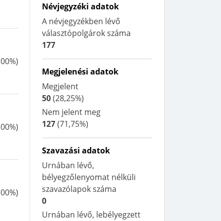
Névjegyzéki adatok
A névjegyzékben lévő
választópolgárok száma
177
,00%
)
Megjelenési adatok
Megjelent
50
(
28,25%
)
Nem jelent meg
127
(
71,75%
)
,00%
)
Szavazási adatok
Urnában lévő,
bélyegzőlenyomat nélküli
szavazólapok száma
,00%
)
0
Urnában lévő, lebélyegzett