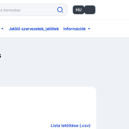
HU
EN
Jelölő szervezetek, jelöltek
Információk
s
Lista letöltése (.csv)