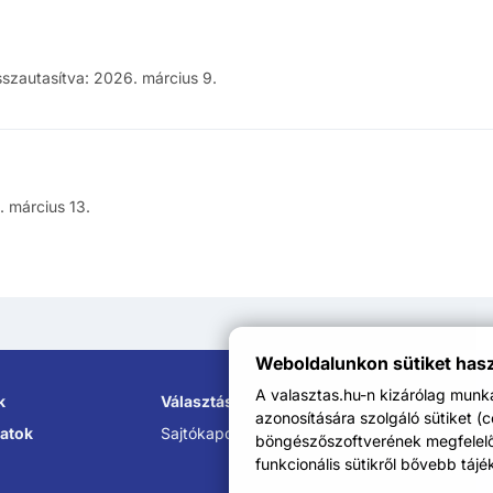
sszautasítva
:
2026. március 9.
 március 13.
Weboldalunkon sütiket has
A valasztas.hu-n kizárólag mun
k
Választási Információs Szolgálatok
azonosítására szolgáló sütiket (
atok
Sajtókapcsolat:
sajto@nvi.hu
böngészőszoftverének megfelelő b
funkcionális sütikről bővebb tájé