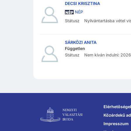
DECSI KRISZTINA
NÉP
Státusz
Nyilvántartásba vétel vi
SÁRKÖZI ANITA
Független
Státusz
Nem kíván indulni
:
2026.
Lábléc navigáció
Elérhetősége
Közérdekű ad
Impresszum