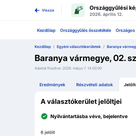
Országgyűlési ké
Vissza
2026. április 12.
Kezdőlap
Országgyűlés összetétele
Országos l
Kezdőlap
Egyéni választókerületek
Baranya várme
Baranya vármegye, 02. sz
Adatok frissítve:
2026. május 7. 14:00:00
Eredmények
Részvételi adatok
Jelöl
A választókerület jelöltjei
Nyilvántartásba véve, bejelentve
6
jelölt