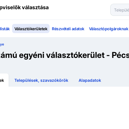
pviselők választása
isták
Választókerületek
Részvételi adatok
Választópolgároknak
gye
ámú egyéni választókerület - Péc
tek
Települések, szavazókörök
Alapadatok