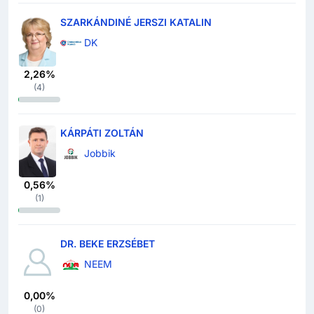
SZARKÁNDINÉ JERSZI KATALIN
DK
2,26%
(
4
)
KÁRPÁTI ZOLTÁN
Jobbik
0,56%
(
1
)
DR. BEKE ERZSÉBET
NEEM
0,00%
(
0
)