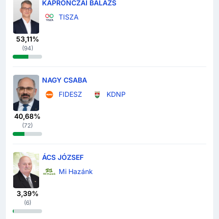
KAPRONCZAI BALÁZS
TISZA
53,11%
(
94
)
NAGY CSABA
FIDESZ
KDNP
40,68%
(
72
)
ÁCS JÓZSEF
Mi Hazánk
3,39%
(
6
)