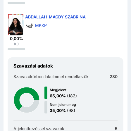
ABDALLAH-MAGDY SZABRINA
MKKP
0,00%
(
0
)
Szavazási adatok
Szavazókörben lakcímmel rendelkezők
280
Megjelent
65,00%
(
182
)
Nem jelent meg
35,00%
(
98
)
Átjelentkezéssel szavazók
5