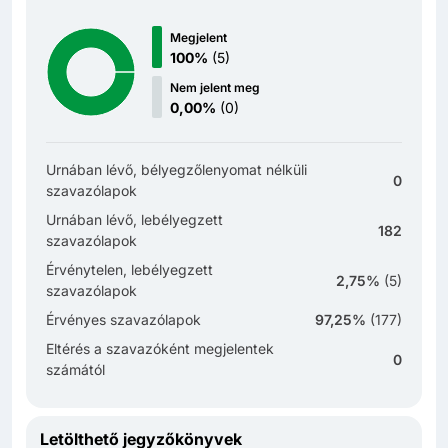
Megjelent
100%
(
5
)
Nem jelent meg
0,00%
(
0
)
Urnában lévő, bélyegzőlenyomat nélküli
0
szavazólapok
Urnában lévő, lebélyegzett
182
szavazólapok
Érvénytelen, lebélyegzett
2,75%
(
5
)
szavazólapok
Érvényes szavazólapok
97,25%
(
177
)
Eltérés a szavazóként megjelentek
0
számától
Letölthető jegyzőkönyvek