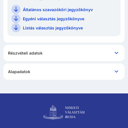
Általános szavazóköri jegyzőkönyv
Egyéni választás jegyzőkönyve
Listás választás jegyzőkönyve
Részvételi adatok
Alapadatok
Lábléc navigáció