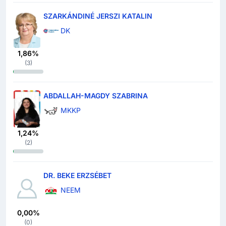
SZARKÁNDINÉ JERSZI KATALIN
DK
1,86%
(
3
)
ABDALLAH-MAGDY SZABRINA
MKKP
1,24%
(
2
)
DR. BEKE ERZSÉBET
NEEM
0,00%
(
0
)