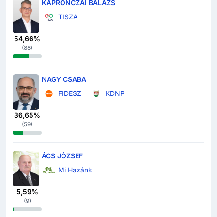
KAPRONCZAI BALÁZS
TISZA
54,66%
(
88
)
NAGY CSABA
FIDESZ
KDNP
36,65%
(
59
)
ÁCS JÓZSEF
Mi Hazánk
5,59%
(
9
)