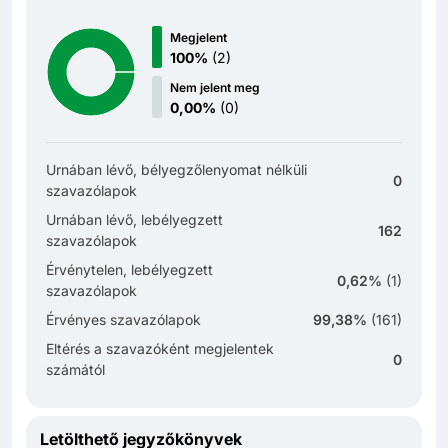
Megjelent
100%
(
2
)
Nem jelent meg
0,00%
(
0
)
Urnában lévő, bélyegzőlenyomat nélküli
0
szavazólapok
Urnában lévő, lebélyegzett
162
szavazólapok
Érvénytelen, lebélyegzett
0,62%
(
1
)
szavazólapok
Érvényes szavazólapok
99,38%
(
161
)
Eltérés a szavazóként megjelentek
0
számától
Letölthető jegyzőkönyvek