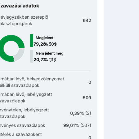
zavazási adatok
évjegyzékben szereplő
642
álasztópolgárok
Megjelent
(
)
Nem jelent meg
(
)
rnában lévő, bélyegzőlenyomat
0
élküli szavazólapok
rnában lévő, lebélyegzett
509
zavazólapok
rvénytelen, lebélyegzett
0,39%
(
2
)
zavazólapok
rvényes szavazólapok
99,61%
(
507
)
ltérés a szavazóként
0