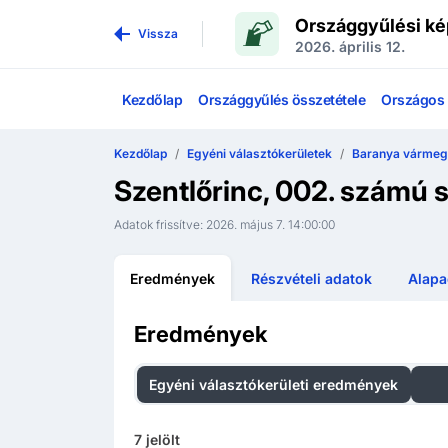
Országgyűlési ké
Vissza
2026. április 12.
Kezdőlap
Országgyűlés összetétele
Országos l
Kezdőlap
Egyéni választókerületek
Baranya vármegy
Szentlőrinc, 002. számú 
Adatok frissítve:
2026. május 7. 14:00:00
Eredmények
Részvételi adatok
Alapa
Eredmények
Egyéni választókerületi eredmények
Ors
7
jelölt