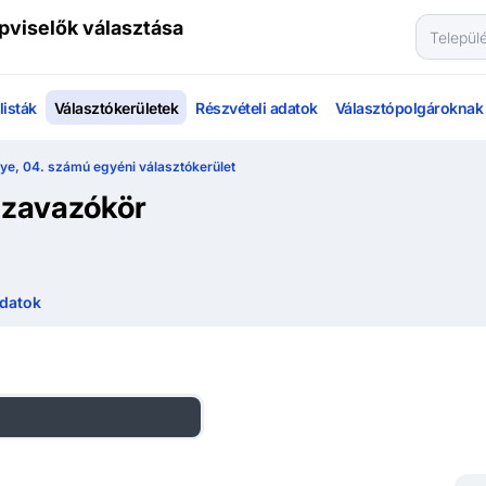
pviselők választása
isták
Választókerületek
Részvételi adatok
Választópolgároknak
e, 04. számú egyéni választókerület
szavazókör
datok
zágos listás eredmények