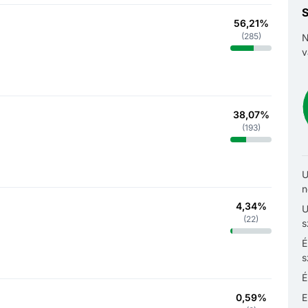
S
56,21%
(
285
)
N
v
38,07%
(
193
)
U
n
4,34%
U
(
22
)
s
É
s
É
0,59%
E