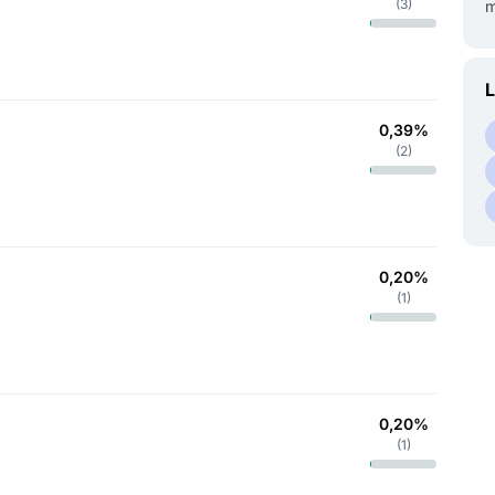
(
3
)
m
L
0,39%
(
2
)
0,20%
(
1
)
0,20%
(
1
)