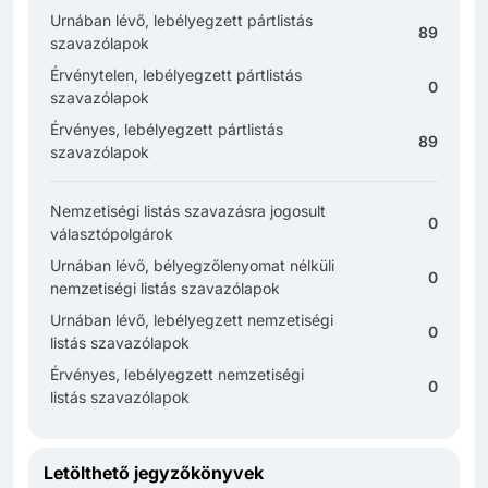
Urnában lévő, lebélyegzett pártlistás
89
szavazólapok
Érvénytelen, lebélyegzett pártlistás
0
szavazólapok
Érvényes, lebélyegzett pártlistás
89
szavazólapok
Nemzetiségi listás szavazásra jogosult
0
választópolgárok
Urnában lévő, bélyegzőlenyomat nélküli
0
nemzetiségi listás szavazólapok
Urnában lévő, lebélyegzett nemzetiségi
0
listás szavazólapok
Érvényes, lebélyegzett nemzetiségi
0
listás szavazólapok
Letölthető jegyzőkönyvek