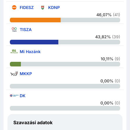
FIDESZ
KDNP
46,07%
(
41
)
TISZA
43,82%
(
39
)
Mi Hazánk
10,11%
(
9
)
MKKP
0,00%
(
0
)
DK
0,00%
(
0
)
Szavazási adatok