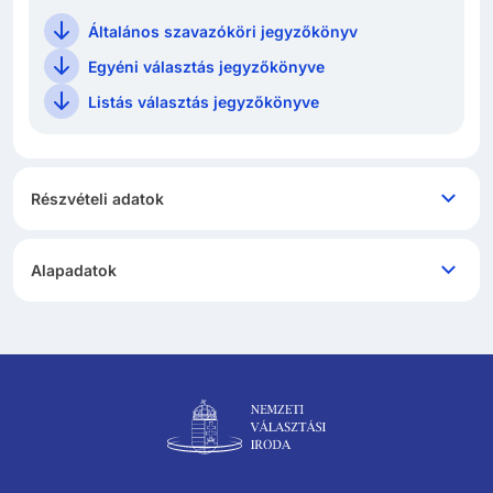
Általános szavazóköri jegyzőkönyv
Egyéni választás jegyzőkönyve
Listás választás jegyzőkönyve
Részvételi adatok
Alapadatok
Lábléc navigáció