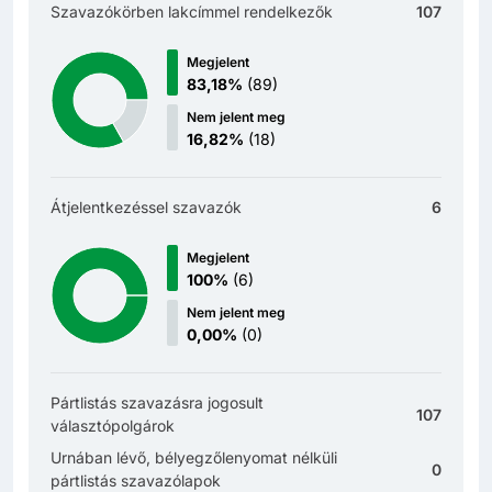
Szavazókörben lakcímmel rendelkezők
107
Megjelent
83,18%
(
89
)
Nem jelent meg
16,82%
(
18
)
Átjelentkezéssel szavazók
6
Megjelent
100%
(
6
)
Nem jelent meg
0,00%
(
0
)
Pártlistás szavazásra jogosult
107
választópolgárok
Urnában lévő, bélyegzőlenyomat nélküli
0
pártlistás szavazólapok