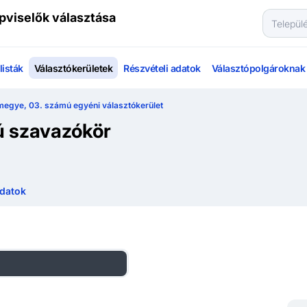
pviselők választása
isták
Választókerületek
Részvételi adatok
Választópolgároknak
megye, 03. számú egyéni választókerület
ú szavazókör
datok
zágos listás eredmények