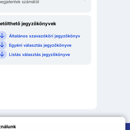
egjelentek számától
etölthető jegyzőkönyvek
Általános szavazóköri jegyzőkönyv
Egyéni választás jegyzőkönyve
Listás választás jegyzőkönyve
ználunk