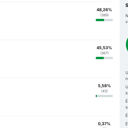
S
48,26%
(
389
)
N
v
45,53%
(
367
)
U
n
5,58%
U
(
45
)
s
É
s
É
0,37%
E