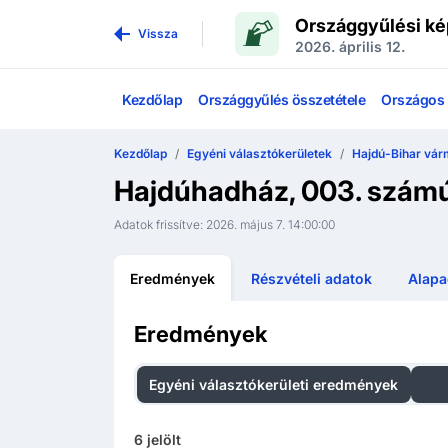
Országgyűlési ké
Vissza
2026. április 12.
Kezdőlap
Országgyűlés összetétele
Országos l
Kezdőlap
Egyéni választókerületek
Hajdú-Bihar vár
Hajdúhadház, 003. szám
Adatok frissítve:
2026. május 7. 14:00:00
Eredmények
Részvételi adatok
Alapa
Eredmények
Egyéni választókerületi eredmények
Ors
6
jelölt