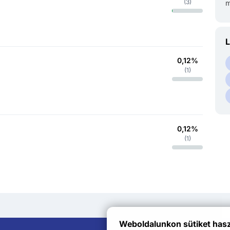
(
3
)
m
L
0,12%
(
1
)
0,12%
(
1
)
Weboldalunkon sütiket has