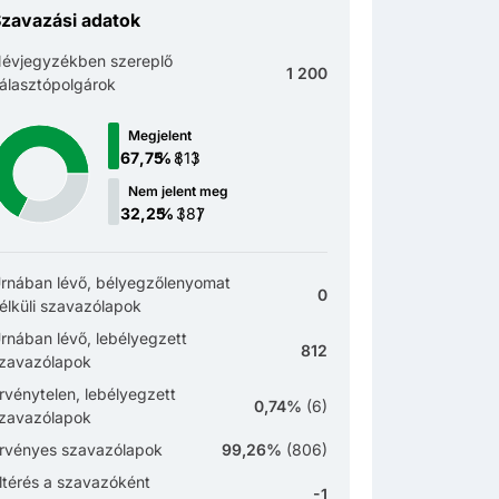
zavazási adatok
évjegyzékben szereplő
1 200
álasztópolgárok
Megjelent
(
)
Nem jelent meg
(
)
rnában lévő, bélyegzőlenyomat
0
élküli szavazólapok
rnában lévő, lebélyegzett
812
zavazólapok
rvénytelen, lebélyegzett
0,74%
(
6
)
zavazólapok
rvényes szavazólapok
99,26%
(
806
)
ltérés a szavazóként
-1