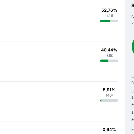
S
52,76%
(
411
)
N
v
40,44%
(
315
)
U
n
5,91%
U
(
46
)
s
É
s
É
0,64%
E