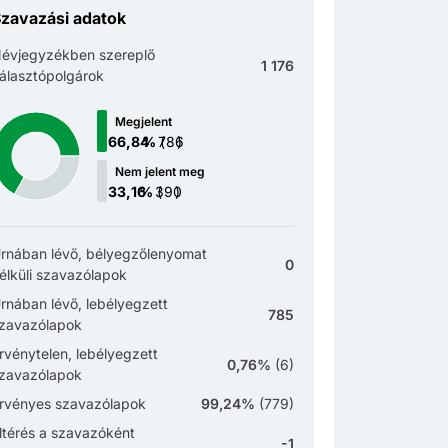
zavazási adatok
évjegyzékben szereplő
1 176
álasztópolgárok
Megjelent
(
)
Nem jelent meg
(
)
rnában lévő, bélyegzőlenyomat
0
élküli szavazólapok
rnában lévő, lebélyegzett
785
zavazólapok
rvénytelen, lebélyegzett
0,76%
(
6
)
zavazólapok
rvényes szavazólapok
99,24%
(
779
)
ltérés a szavazóként
-1