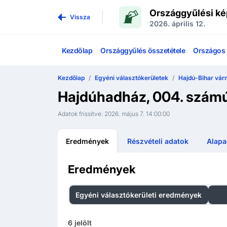
Országgyűlési ké
Vissza
2026. április 12.
Kezdőlap
Országgyűlés összetétele
Országos l
Kezdőlap
Egyéni választókerületek
Hajdú-Bihar vár
Hajdúhadház, 004. szám
Adatok frissítve:
2026. május 7. 14:00:00
Eredmények
Részvételi adatok
Alapa
Eredmények
Egyéni választókerületi eredmények
Ors
6
jelölt