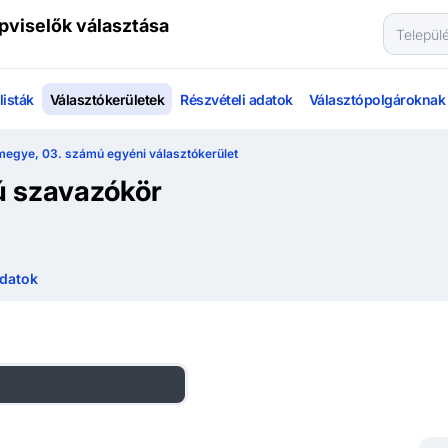
pviselők választása
isták
Választókerületek
Részvételi adatok
Választópolgároknak
megye, 03. számú egyéni választókerület
ú szavazókör
datok
zágos listás eredmények