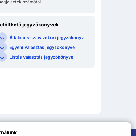
egjelentek számától
etölthető jegyzőkönyvek
Általános szavazóköri jegyzőkönyv
Egyéni választás jegyzőkönyve
Listás választás jegyzőkönyve
ználunk