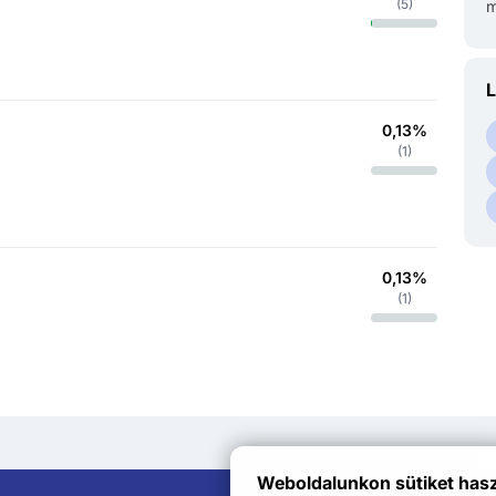
(
5
)
m
L
0,13%
(
1
)
0,13%
(
1
)
Weboldalunkon sütiket has