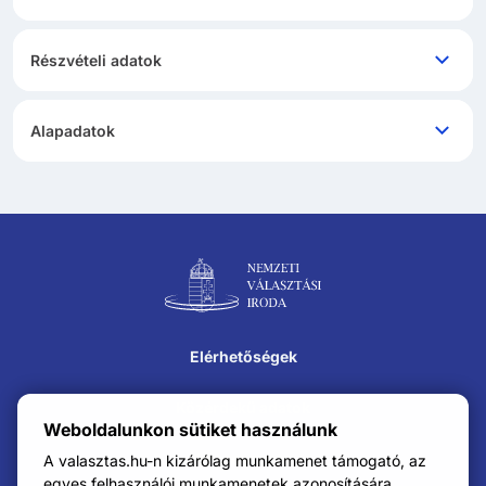
Részvételi adatok
Alapadatok
Lábléc navigáció
Elérhetőségek
Közérdekű adatok
Weboldalunkon sütiket használunk
Impresszum
A valasztas.hu-n kizárólag munkamenet támogató, az
egyes felhasználói munkamenetek azonosítására