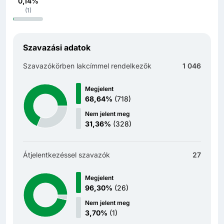
0,14%
(
1
)
Szavazási adatok
Szavazókörben lakcímmel rendelkezők
1 046
Megjelent
68,64%
(
718
)
Nem jelent meg
31,36%
(
328
)
Átjelentkezéssel szavazók
27
Megjelent
96,30%
(
26
)
Nem jelent meg
3,70%
(
1
)