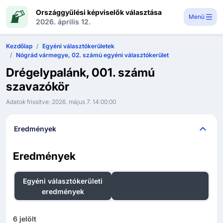
Országgyűlési képviselők választása
Menü
2026. április 12.
Kezdőlap
Egyéni választókerületek
Nógrád vármegye, 02. számú egyéni választókerület
Drégelypalánk, 001. számú
szavazókör
Adatok frissítve:
2026. május 7. 14:00:00
Eredmények
Eredmények
Egyéni választókerületi
Országos listás
eredmények
eredmények
6
jelölt