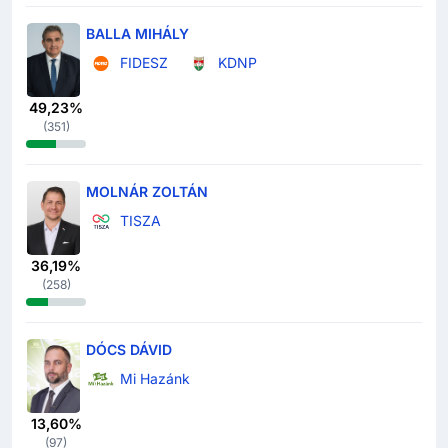
BALLA MIHÁLY
FIDESZ
KDNP
49,23%
(
351
)
MOLNÁR ZOLTÁN
TISZA
36,19%
(
258
)
DÓCS DÁVID
Mi Hazánk
13,60%
(
97
)