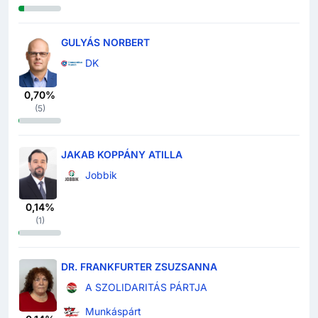
GULYÁS NORBERT
DK
0,70%
(
5
)
JAKAB KOPPÁNY ATILLA
Jobbik
0,14%
(
1
)
DR. FRANKFURTER ZSUZSANNA
A SZOLIDARITÁS PÁRTJA
Munkáspárt