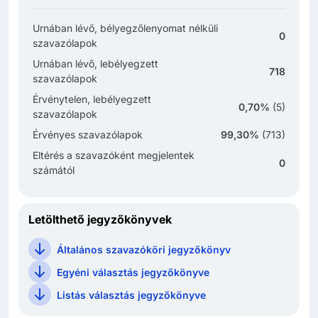
Urnában lévő, bélyegzőlenyomat nélküli
0
szavazólapok
Urnában lévő, lebélyegzett
718
szavazólapok
Érvénytelen, lebélyegzett
0,70%
(
5
)
szavazólapok
Érvényes szavazólapok
99,30%
(
713
)
Eltérés a szavazóként megjelentek
0
számától
Letölthető jegyzőkönyvek
Általános szavazóköri jegyzőkönyv
Egyéni választás jegyzőkönyve
Listás választás jegyzőkönyve