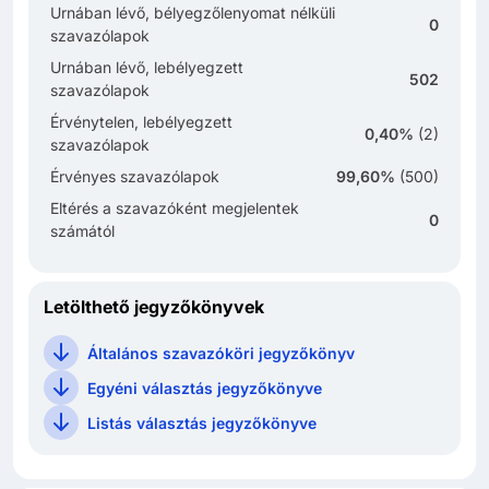
Urnában lévő, bélyegzőlenyomat nélküli
0
szavazólapok
Urnában lévő, lebélyegzett
502
szavazólapok
Érvénytelen, lebélyegzett
0,40%
(
2
)
szavazólapok
Érvényes szavazólapok
99,60%
(
500
)
Eltérés a szavazóként megjelentek
0
számától
Letölthető jegyzőkönyvek
Általános szavazóköri jegyzőkönyv
Egyéni választás jegyzőkönyve
Listás választás jegyzőkönyve