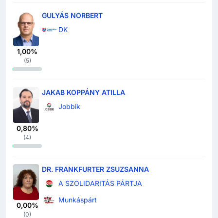
GULYÁS NORBERT
DK
1,00%
(
5
)
JAKAB KOPPÁNY ATILLA
Jobbik
0,80%
(
4
)
DR. FRANKFURTER ZSUZSANNA
A SZOLIDARITÁS PÁRTJA
Munkáspárt
0,00%
(
0
)