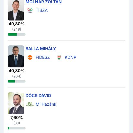
MOLNÁR ZOLTÁN
TISZA
49,80%
(
249
)
BALLA MIHÁLY
FIDESZ
KDNP
40,80%
(
204
)
DÓCS DÁVID
Mi Hazánk
7,60%
(
38
)