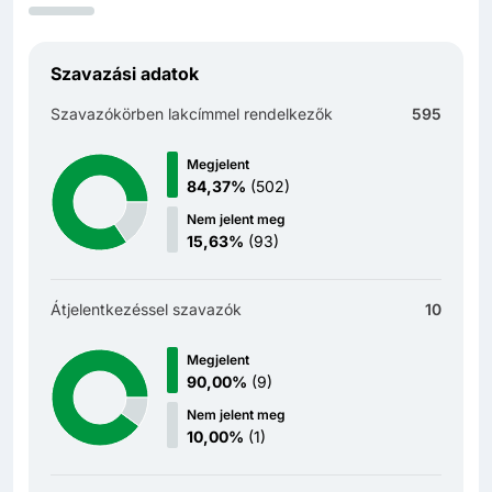
Szavazási adatok
Szavazókörben lakcímmel rendelkezők
595
Megjelent
84,37%
(
502
)
Nem jelent meg
15,63%
(
93
)
Átjelentkezéssel szavazók
10
Megjelent
90,00%
(
9
)
Nem jelent meg
10,00%
(
1
)