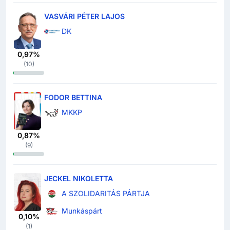
VASVÁRI PÉTER LAJOS
DK
0,97%
(
10
)
FODOR BETTINA
MKKP
0,87%
(
9
)
JECKEL NIKOLETTA
A SZOLIDARITÁS PÁRTJA
Munkáspárt
0,10%
(
1
)