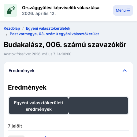
Országgyűlési képviselők választása
Menü
2026. április 12.
Kezdőlap
Egyéni választókerületek
Pest vármegye, 03. számú egyéni választókerület
Budakalász, 006. számú szavazókör
Adatok frissítve:
2026. május 7. 14:00:00
Eredmények
Eredmények
Egyéni választókerületi
Országos listás
eredmények
eredmények
7
jelölt