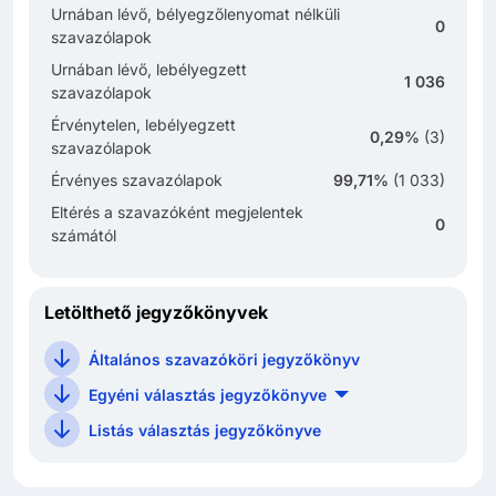
Urnában lévő, bélyegzőlenyomat nélküli
0
szavazólapok
Urnában lévő, lebélyegzett
1 036
szavazólapok
Érvénytelen, lebélyegzett
0,29%
(
3
)
szavazólapok
Érvényes szavazólapok
99,71%
(
1 033
)
Eltérés a szavazóként megjelentek
0
számától
Letölthető jegyzőkönyvek
Általános szavazóköri jegyzőkönyv
Egyéni választás jegyzőkönyve
Listás választás jegyzőkönyve