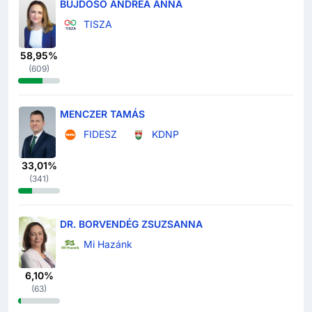
BUJDOSÓ ANDREA ANNA
TISZA
58,95%
(
609
)
MENCZER TAMÁS
FIDESZ
KDNP
33,01%
(
341
)
DR. BORVENDÉG ZSUZSANNA
Mi Hazánk
6,10%
(
63
)