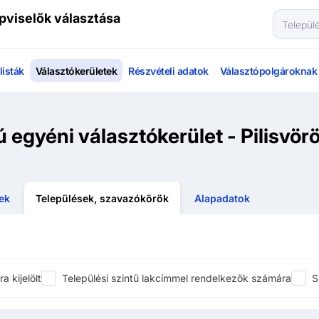
pviselők választása
isták
Választókerületek
Részvételi adatok
Választópolgároknak
 egyéni választókerület - Pilisvör
tek
Települések, szavazókörök
Alapadatok
 kijelölt
Települési szintű lakcímmel rendelkezők számára
S