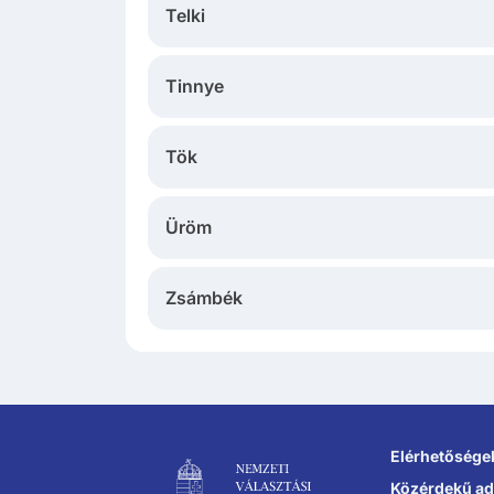
Telki
Tinnye
Tök
Üröm
Zsámbék
Lábléc navigáció
Elérhetősége
Közérdekű ad