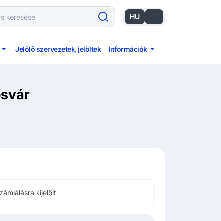
HU
EN
Jelölő szervezetek, jelöltek
Információk
ösvár
zámlálásra kijelölt