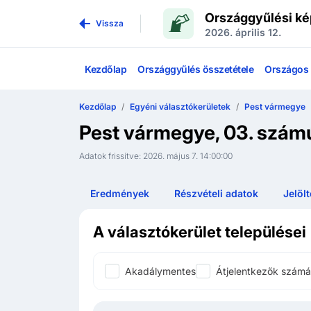
Országgyűlési ké
Vissza
2026. április 12.
Kezdőlap
Országgyűlés összetétele
Országos l
Kezdőlap
Egyéni választókerületek
Pest vármegye
Pest vármegye, 03. számú
Adatok frissítve:
2026. május 7. 14:00:00
Eredmények
Részvételi adatok
Jelöl
A választókerület települései
Akadálymentes
Átjelentkezők számára