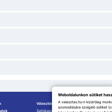
Weboldalunkon sütiket has
A valasztas.hu-n kizárólag mun
k
Választási Információs Szolgálatok
azonosítására szolgáló sütiket (
atok
Sajtókapcsolat:
sajto@nvi.hu