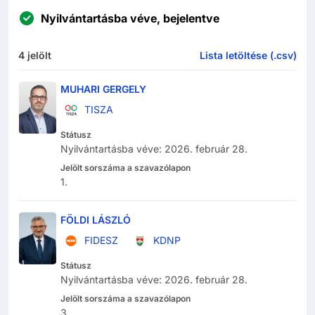
Nyilvántartásba véve, bejelentve
4
jelölt
Lista letöltése (.csv)
MUHARI GERGELY
TISZA
Státusz
Nyilvántartásba véve
:
2026. február 28.
Jelölt sorszáma a szavazólapon
1
.
FÖLDI LÁSZLÓ
FIDESZ
KDNP
Státusz
Nyilvántartásba véve
:
2026. február 28.
Jelölt sorszáma a szavazólapon
3
.