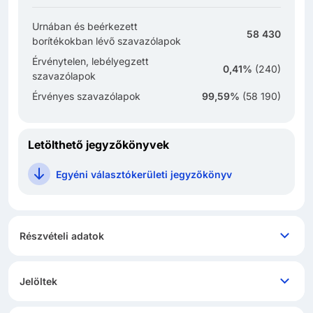
Urnában és beérkezett
58 430
borítékokban lévő szavazólapok
Érvénytelen, lebélyegzett
0,41%
(
240
)
szavazólapok
Érvényes szavazólapok
99,59%
(
58 190
)
Letölthető jegyzőkönyvek
Egyéni választókerületi jegyzőkönyv
Részvételi adatok
Jelöltek