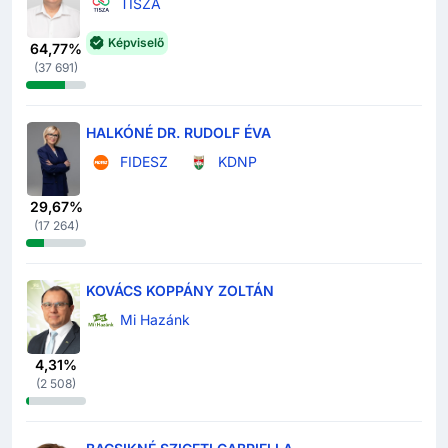
TISZA
Képviselő
64,77%
(
37 691
)
HALKÓNÉ DR. RUDOLF ÉVA
FIDESZ
KDNP
29,67%
(
17 264
)
KOVÁCS KOPPÁNY ZOLTÁN
Mi Hazánk
4,31%
(
2 508
)