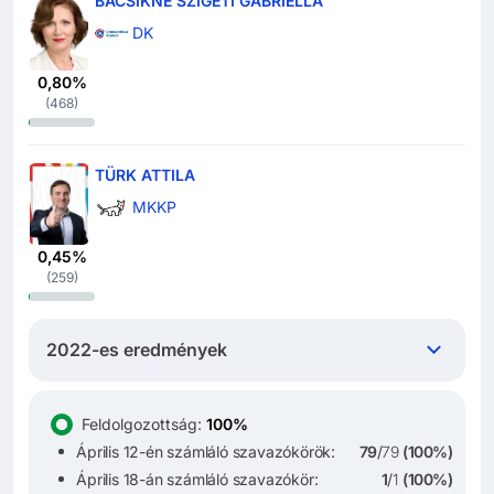
BACSIKNÉ SZIGETI GABRIELLA
DK
0,80%
(
468
)
TÜRK ATTILA
MKKP
0,45%
(
259
)
2022-es eredmények
Feldolgozottság
:
100%
Április 12-én számláló szavazókörök:
79
/
79
(
100%
)
Április 18-án számláló szavazókör:
1
/
1
(
100%
)