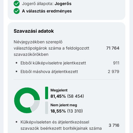
Jogerő állapota
:
Jogerős
A választás eredményes
Szavazási adatok
Névjegyzékben szereplő
választópolgárok száma a feldolgozott
71 764
szavazókörökben
Ebből külképviseletre jelentkezett
911
Ebből máshova átjelentkezett
2 979
Megjelent
81,45%
(
58 454
)
Nem jelent meg
18,55%
(
13 310
)
Külképviseleten és átjelentkezéssel
3 716
szavazók beérkezett borítékjainak száma