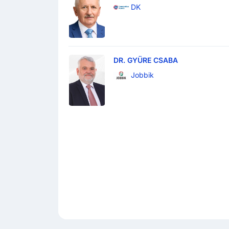
DK
DR. GYÜRE CSABA
Jobbik