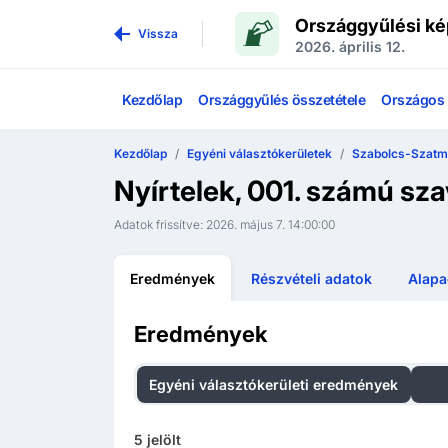
Országgyűlési ké
Vissza
2026. április 12.
Kezdőlap
Országgyűlés összetétele
Országos l
Kezdőlap
Egyéni választókerületek
Szabolcs-Szatmá
Nyírtelek, 001. számú sz
Adatok frissítve:
2026. május 7. 14:00:00
Eredmények
Részvételi adatok
Alapa
Eredmények
Egyéni választókerületi eredmények
Ors
5
jelölt