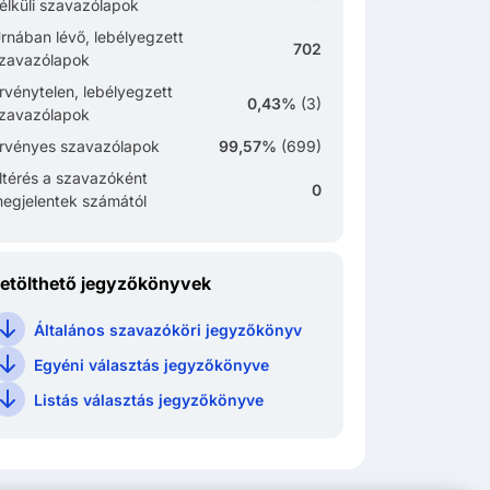
élküli szavazólapok
rnában lévő, lebélyegzett
702
zavazólapok
rvénytelen, lebélyegzett
0,43%
(
3
)
zavazólapok
rvényes szavazólapok
99,57%
(
699
)
ltérés a szavazóként
0
egjelentek számától
etölthető jegyzőkönyvek
Általános szavazóköri jegyzőkönyv
Egyéni választás jegyzőkönyve
Listás választás jegyzőkönyve