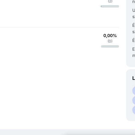
(
2
)
n
U
s
É
s
0,00%
É
(
0
)
E
m
L