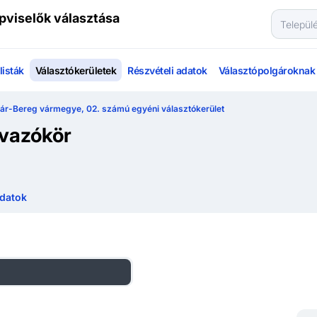
pviselők választása
isták
Választókerületek
Részvételi adatok
Választópolgároknak
r-Bereg vármegye, 02. számú egyéni választókerület
avazókör
datok
zágos listás eredmények