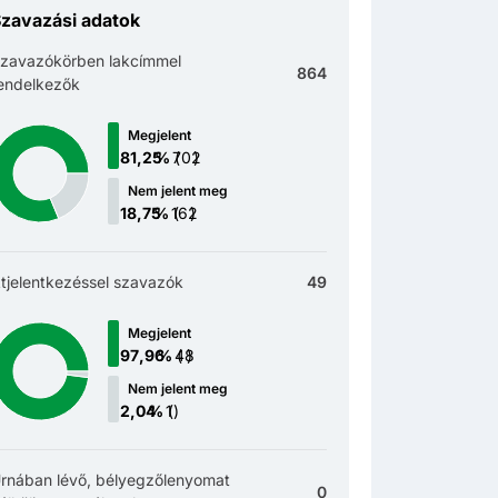
zavazási adatok
zavazókörben lakcímmel
864
endelkezők
Megjelent
(
)
Nem jelent meg
(
)
tjelentkezéssel szavazók
49
Megjelent
(
)
Nem jelent meg
(
)
rnában lévő, bélyegzőlenyomat
0