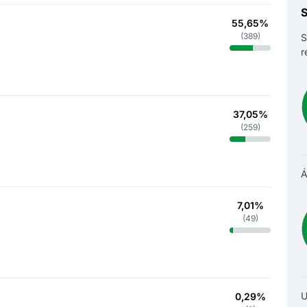
S
55,65%
(
389
)
S
r
37,05%
(
259
)
Á
7,01%
(
49
)
U
0,29%