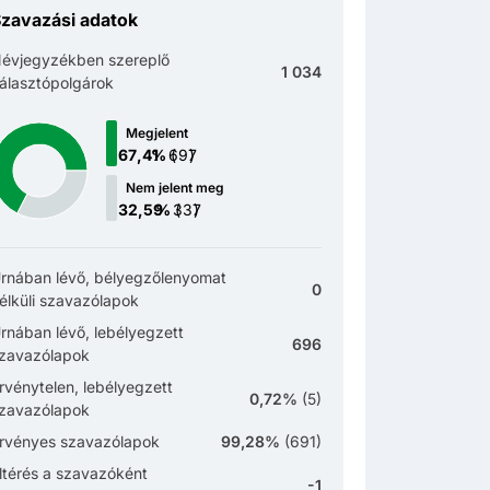
zavazási adatok
évjegyzékben szereplő
1 034
álasztópolgárok
Megjelent
(
)
Nem jelent meg
(
)
rnában lévő, bélyegzőlenyomat
0
élküli szavazólapok
rnában lévő, lebélyegzett
696
zavazólapok
rvénytelen, lebélyegzett
0,72%
(
5
)
zavazólapok
rvényes szavazólapok
99,28%
(
691
)
ltérés a szavazóként
-1