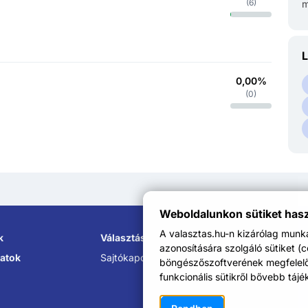
(
6
)
m
L
0,00%
(
0
)
Weboldalunkon sütiket has
A valasztas.hu-n kizárólag mun
k
Választási Információs Szolgálatok
azonosítására szolgáló sütiket (
atok
Sajtókapcsolat:
sajto@nvi.hu
böngészőszoftverének megfelelő b
funkcionális sütikről bővebb tájé