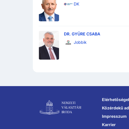
DK
DR. GYÜRE CSABA
Jobbik
Lábléc navigáció
Elérhetősége
Közérdekű ad
Impresszum
Karrier