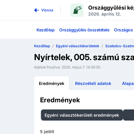
Országgyűlési ké
Vissza
2026. április 12.
Kezdőlap
Országgyűlés összetétele
Országos l
Kezdőlap
Egyéni választókerületek
Szabolcs-Szatmá
Nyírtelek, 005. számú sz
Adatok frissítve:
2026. május 7. 14:00:00
Eredmények
Részvételi adatok
Alapa
Eredmények
Egyéni választókerületi eredmények
Ors
5
jelölt