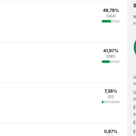
S
49,78%
(
344
)
N
v
41,97%
(
290
)
U
n
7,38%
U
(
51
)
s
É
s
É
0,87%
E