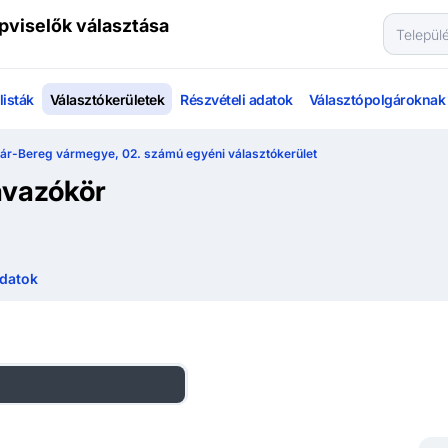
pviselők választása
isták
Választókerületek
Részvételi adatok
Választópolgároknak
r-Bereg vármegye, 02. számú egyéni választókerület
avazókör
datok
zágos listás eredmények