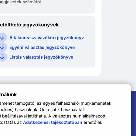
egjelentek számától
etölthető jegyzőkönyvek
Általános szavazóköri jegyzőkönyv
Egyéni választás jegyzőkönyve
Listás választás jegyzőkönyve
ználunk
kamenet támogató, az egyes felhasználói munkamenetek
cookies) használunk. Ön a sütik használatát
eállításával letilthatja. A valasztas.hu-n alkalmazott
koztatás az
Adatkezelési tájékoztatóban
érhető el.