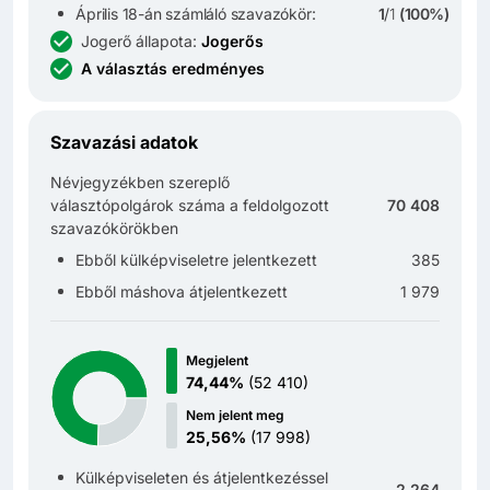
Április 18-án számláló szavazókör:
1
/
1
(
100%
)
Jogerő állapota
:
Jogerős
A választás eredményes
Szavazási adatok
Névjegyzékben szereplő
választópolgárok száma a feldolgozott
70 408
szavazókörökben
Ebből külképviseletre jelentkezett
385
Ebből máshova átjelentkezett
1 979
Megjelent
74,44%
(
52 410
)
Nem jelent meg
25,56%
(
17 998
)
Külképviseleten és átjelentkezéssel
2 264