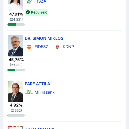
TISZA
Képviselő
47,91%
(
24 831
)
DR. SIMON MIKLÓS
FIDESZ
KDNP
45,75%
(
23 713
)
PARÉ ATTILA
Mi Hazánk
4,92%
(
2 552
)