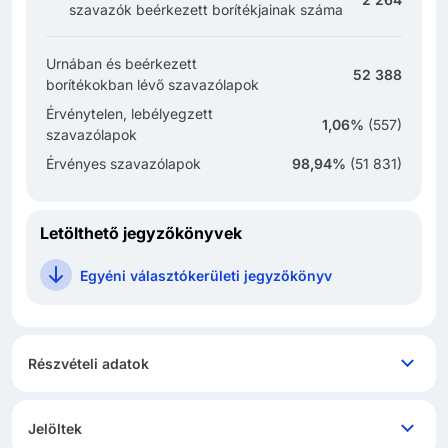
szavazók beérkezett borítékjainak száma
Urnában és beérkezett
52 388
borítékokban lévő szavazólapok
Érvénytelen, lebélyegzett
1,06%
(
557
)
szavazólapok
Érvényes szavazólapok
98,94%
(
51 831
)
Letölthető jegyzőkönyvek
Egyéni választókerületi jegyzőkönyv
Részvételi adatok
Jelöltek