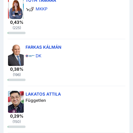
TÓTH TAMARA
MKKP
0,43%
(
225
)
FARKAS KÁLMÁN
DK
0,38%
(
196
)
LAKATOS ATTILA
Független
0,29%
(
150
)