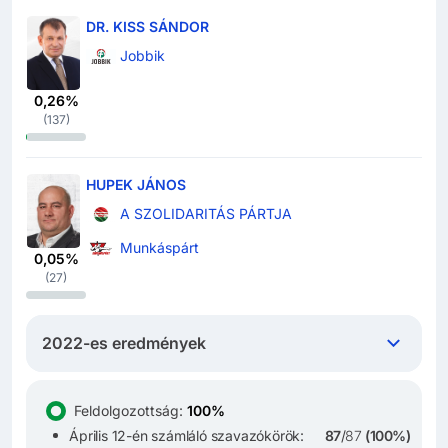
DR. KISS SÁNDOR
Jobbik
0,26%
(
137
)
HUPEK JÁNOS
A SZOLIDARITÁS PÁRTJA
Munkáspárt
0,05%
(
27
)
2022-es eredmények
Feldolgozottság
:
100%
Április 12-én számláló szavazókörök:
87
/
87
(
100%
)