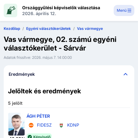
Országgyűlési képviselők választása
Menü
2026. április 12.
Kezdőlap
Egyéni választókerületek
Vas vármegye
Vas vármegye, 02. számú egyéni
választókerület - Sárvár
Adatok frissítve:
2026. május 7. 14:00:00
Eredmények
Jelöltek és eredmények
5
jelölt
ÁGH PÉTER
FIDESZ
KDNP
Képviselő