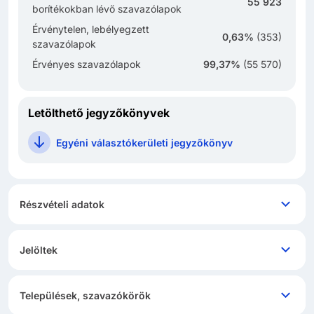
55 923
borítékokban lévő szavazólapok
Érvénytelen, lebélyegzett
0,63%
(
353
)
szavazólapok
Érvényes szavazólapok
99,37%
(
55 570
)
Letölthető jegyzőkönyvek
Egyéni választókerületi jegyzőkönyv
Részvételi adatok
Jelöltek
Települések, szavazókörök