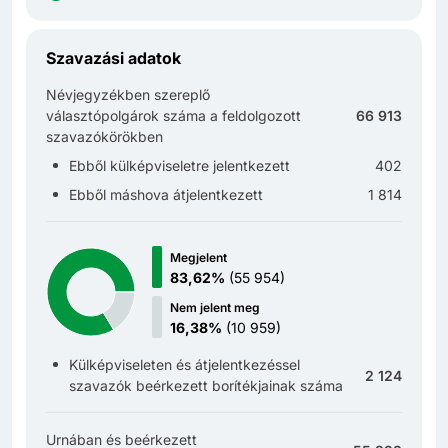
Szavazási adatok
Névjegyzékben szereplő
választópolgárok száma a feldolgozott
66 913
szavazókörökben
Ebből külképviseletre jelentkezett
402
Ebből máshova átjelentkezett
1 814
Megjelent
83,62%
(
55 954
)
Nem jelent meg
16,38%
(
10 959
)
Külképviseleten és átjelentkezéssel
2 124
szavazók beérkezett borítékjainak száma
Urnában és beérkezett