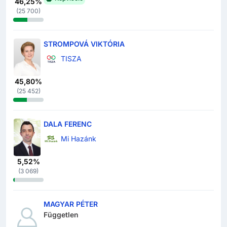
46,25%
(
25 700
)
STROMPOVÁ VIKTÓRIA
TISZA
45,80%
(
25 452
)
DALA FERENC
Mi Hazánk
5,52%
(
3 069
)
MAGYAR PÉTER
Független