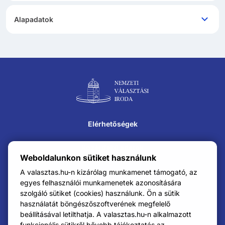
Alapadatok
Lábléc navigáció
Elérhetőségek
Közérdekű adatok
Weboldalunkon sütiket használunk
Impresszum
A valasztas.hu-n kizárólag munkamenet támogató, az
egyes felhasználói munkamenetek azonosítására
szolgáló sütiket (cookies) használunk. Ön a sütik
Karrier
használatát böngészőszoftverének megfelelő
beállításával letilthatja. A valasztas.hu-n alkalmazott
Adatkezelési tájékoztató
funkcionális sütikről bővebb tájékoztatás az