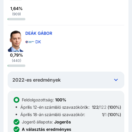
1,64%
(
909
)
DEÁK GÁBOR
DK
0,79%
(
440
)
2022-es eredmények
Feldolgozottság
:
100%
Április 12-én számláló szavazókörök:
122
/
122
(
100%
)
Április 18-án számláló szavazókör:
1
/
1
(
100%
)
Jogerő állapota
:
Jogerős
A választás eredményes