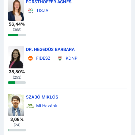
FORSTHOFFER ÁGNES
TISZA
56,44%
(
368
)
DR. HEGEDŰS BARBARA
FIDESZ
KDNP
38,80%
(
253
)
SZABÓ MIKLÓS
Mi Hazánk
3,68%
(
24
)