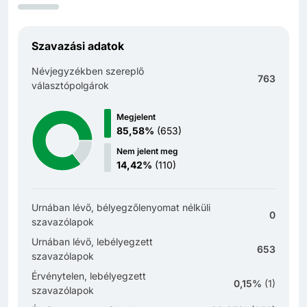
Szavazási adatok
Névjegyzékben szereplő
763
választópolgárok
Megjelent
85,58%
(
653
)
Nem jelent meg
14,42%
(
110
)
Urnában lévő, bélyegzőlenyomat nélküli
0
szavazólapok
Urnában lévő, lebélyegzett
653
szavazólapok
Érvénytelen, lebélyegzett
0,15%
(
1
)
szavazólapok