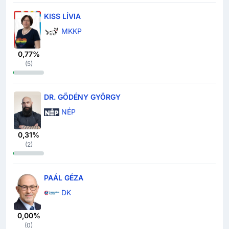
KISS LÍVIA
MKKP
0,77%
(
5
)
DR. GŐDÉNY GYÖRGY
NÉP
0,31%
(
2
)
PAÁL GÉZA
DK
0,00%
(
0
)