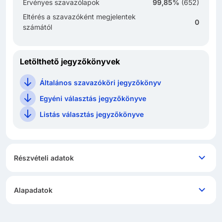
Érvényes szavazólapok
99,85%
(
652
)
Eltérés a szavazóként megjelentek
0
számától
Letölthető jegyzőkönyvek
Általános szavazóköri jegyzőkönyv
Egyéni választás jegyzőkönyve
Listás választás jegyzőkönyve
Részvételi adatok
Alapadatok