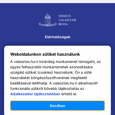
Lábléc navigáció
Elérhetőségek
Közérdekű adatok
Weboldalunkon sütiket használunk
Impresszum
A valasztas.hu-n kizárólag munkamenet támogató, az
egyes felhasználói munkamenetek azonosítására
szolgáló sütiket (cookies) használunk. Ön a sütik
Karrier
használatát böngészőszoftverének megfelelő
beállításával letilthatja. A valasztas.hu-n alkalmazott
Adatkezelési tájékoztató
funkcionális sütikről bővebb tájékoztatás az
Adatkezelési tájékoztatóban
érhető el.
Választási Információs Szolgálatok
Rendben
Sajtókapcsolat:
sajto@nvi.hu