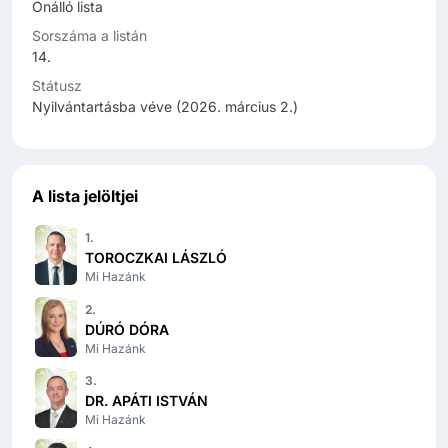
Önálló lista
Sorszáma a listán
14
.
Státusz
Nyilvántartásba véve (2026. március 2.)
A lista jelöltjei
1
.
TOROCZKAI LÁSZLÓ
Mi Hazánk
2
.
DÚRÓ DÓRA
Mi Hazánk
3
.
DR. APÁTI ISTVÁN
Mi Hazánk