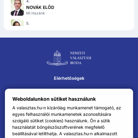
4
.
NOVÁK ELŐD
Mi Hazánk
5
.
DR. BORVENDÉG ZSUZSANNA
Mi Hazánk
6
.
DÓCS DÁVID
Lábléc navigáció
Mi Hazánk
7
.
SZABADI ISTVÁN
Elérhetőségek
Mi Hazánk
8
.
Közérdekű adatok
PAKUSZA ZOLTÁN
Weboldalunkon sütiket használunk
Mi Hazánk
Impresszum
A valasztas.hu-n kizárólag munkamenet támogató, az
9
.
egyes felhasználói munkamenetek azonosítására
LANTOS JÁNOS
szolgáló sütiket (cookies) használunk. Ön a sütik
Karrier
Mi Hazánk
használatát böngészőszoftverének megfelelő
10
.
beállításával letilthatja. A valasztas.hu-n alkalmazott
Adatkezelési tájékoztató