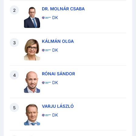
DR. MOLNÁR CSABA
2
DK
KÁLMÁN OLGA
3
DK
RÓNAI SÁNDOR
4
DK
VARJU LÁSZLÓ
5
DK