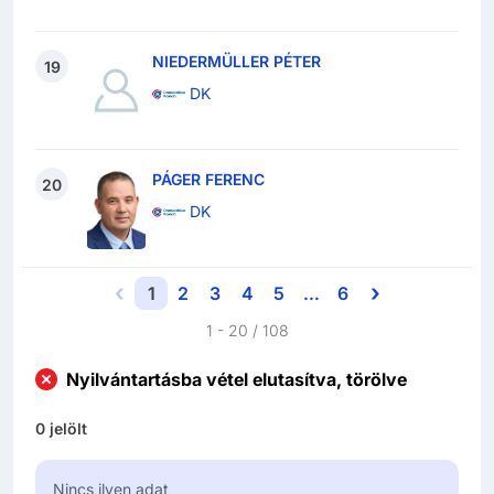
NIEDERMÜLLER PÉTER
19
DK
PÁGER FERENC
20
DK
Previous
‹
Next
›
(current)
More
1
2
3
4
5
…
6
1
-
20
/
108
Nyilvántartásba vétel elutasítva, törölve
0
jelölt
Nincs ilyen adat