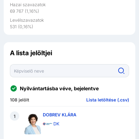
Hazai szavazatok
69 767
(
1,16%
)
Levélszavazatok
531
(
0,16%
)
A lista jelöltjei
Nyilvántartásba véve, bejelentve
108
jelölt
Lista letöltése (.csv)
DOBREV KLÁRA
1
DK