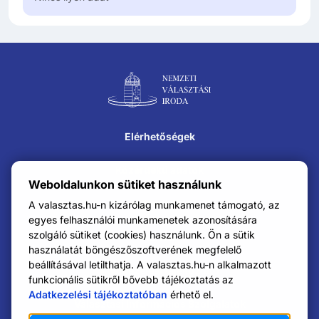
Lábléc navigáció
Elérhetőségek
Közérdekű adatok
Weboldalunkon sütiket használunk
Impresszum
A valasztas.hu-n kizárólag munkamenet támogató, az
egyes felhasználói munkamenetek azonosítására
szolgáló sütiket (cookies) használunk. Ön a sütik
Karrier
használatát böngészőszoftverének megfelelő
beállításával letilthatja. A valasztas.hu-n alkalmazott
Adatkezelési tájékoztató
funkcionális sütikről bővebb tájékoztatás az
Adatkezelési tájékoztatóban
érhető el.
Választási Információs Szolgálatok