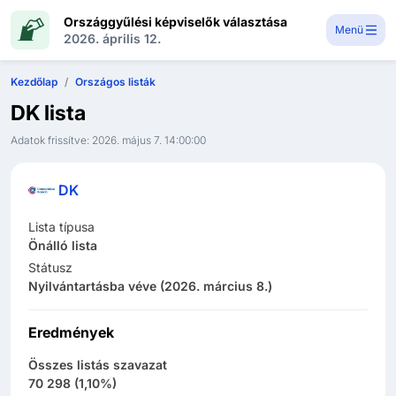
Országgyűlési képviselők választása
Menü
2026. április 12.
Kezdőlap
Országos listák
DK
lista
Adatok frissítve:
2026. május 7. 14:00:00
DK
Lista típusa
Önálló lista
Státusz
Nyilvántartásba véve (2026. március 8.)
Eredmények
Összes listás szavazat
70 298
(
1,10%
)