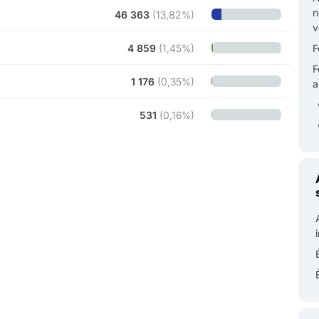
n
46 363
(
13,82%
)
v
4 859
(
1,45%
)
F
F
1 176
(
0,35%
)
a
531
(
0,16%
)