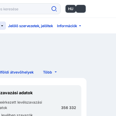
HU
EN
Jelölő szervezetek, jelöltek
Információk
Több
lföldi átvevőhelyek
zavazási adatok
eérkezett levélszavazási
ratok
356 332
 levélben szavazók