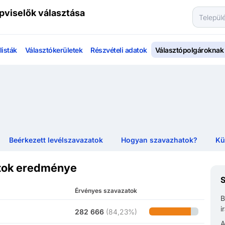
pviselők választása
isták
Választókerületek
Részvételi adatok
Választópolgároknak
Beérkezett levélszavazatok
Hogyan szavazhatok?
Kü
atok eredménye
S
Érvényes szavazatok
B
i
282 666
(
84,23%
)
A