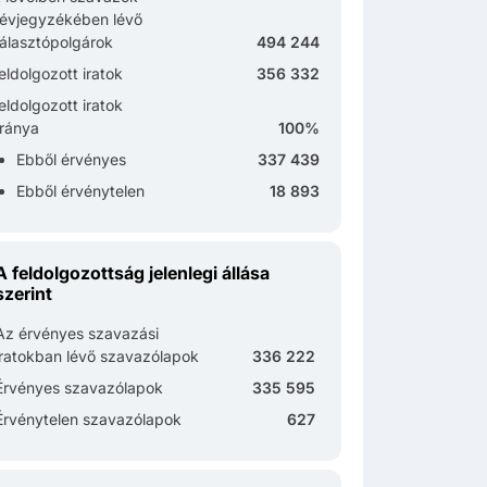
évjegyzékében lévő
álasztópolgárok
494 244
eldolgozott iratok
356 332
eldolgozott iratok
ránya
100%
Ebből érvényes
337 439
Ebből érvénytelen
18 893
A feldolgozottság jelenlegi állása
szerint
Az érvényes szavazási
iratokban lévő szavazólapok
336 222
Érvényes szavazólapok
335 595
Érvénytelen szavazólapok
627