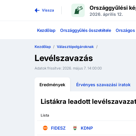
Országgyűlési ké
Vissza
2026. április 12.
Kezdőlap
Országgyűlés összetétele
Országos l
Kezdőlap
Választópolgároknak
Levélszavazás
Adatok frissítve:
2026. május 7. 14:00:00
Eredmények
Érvényes szavazási iratok
Listákra leadott levélszavaz
Lista
FIDESZ
KDNP