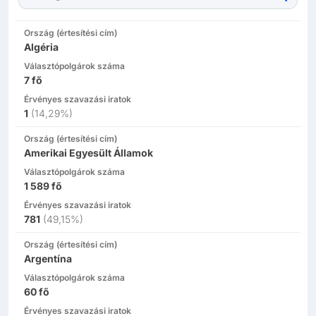
Ország (értesítési cím)
Algéria
Választópolgárok száma
7
fő
Érvényes szavazási iratok
1
(
14,29%
)
Ország (értesítési cím)
Amerikai Egyesült Államok
Választópolgárok száma
1 589
fő
Érvényes szavazási iratok
781
(
49,15%
)
Ország (értesítési cím)
Argentína
Választópolgárok száma
60
fő
Érvényes szavazási iratok