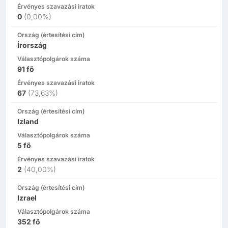
Érvényes szavazási iratok
0
(
0,00%
)
Ország (értesítési cím)
Írország
Választópolgárok száma
91
fő
Érvényes szavazási iratok
67
(
73,63%
)
Ország (értesítési cím)
Izland
Választópolgárok száma
5
fő
Érvényes szavazási iratok
2
(
40,00%
)
Ország (értesítési cím)
Izrael
Választópolgárok száma
352
fő