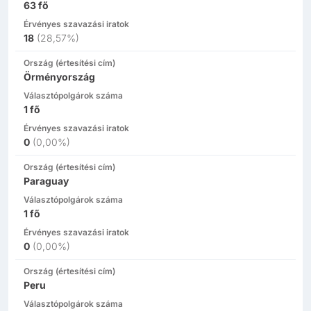
63
fő
Érvényes szavazási iratok
18
(
28,57%
)
Ország (értesítési cím)
Örményország
Választópolgárok száma
1
fő
Érvényes szavazási iratok
0
(
0,00%
)
Ország (értesítési cím)
Paraguay
Választópolgárok száma
1
fő
Érvényes szavazási iratok
0
(
0,00%
)
Ország (értesítési cím)
Peru
Választópolgárok száma