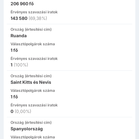
206 960
fő
Érvényes szavazási iratok
143 580
(
69,38%
)
Ország (értesítési cím)
Ruanda
Választópolgárok száma
1
fő
Érvényes szavazási iratok
1
(
100%
)
Ország (értesítési cím)
Saint Kitts és Nevis
Választópolgárok száma
1
fő
Érvényes szavazási iratok
0
(
0,00%
)
Ország (értesítési cím)
Spanyolország
Választópolgárok száma