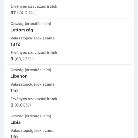
Érvényes szavazási iratok
37
(
74,00%
)
Ország (értesítési cím)
Lettország
Választópolgárok száma
13
fő
Érvényes szavazási iratok
9
(
69,23%
)
Ország (értesítési cím)
Libanon
Választópolgárok száma
1
fő
Érvényes szavazási iratok
0
(
0,00%
)
Ország (értesítési cím)
Líbia
Választópolgárok száma
1
fő