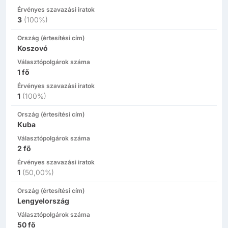
Érvényes szavazási iratok
3
(
100%
)
Ország (értesítési cím)
Koszovó
Választópolgárok száma
1
fő
Érvényes szavazási iratok
1
(
100%
)
Ország (értesítési cím)
Kuba
Választópolgárok száma
2
fő
Érvényes szavazási iratok
1
(
50,00%
)
Ország (értesítési cím)
Lengyelország
Választópolgárok száma
50
fő