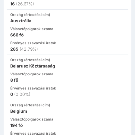
16
(
26,67%
)
Ország (értesítési cím)
Ausztrália
Választópolgárok száma
666
fő
Érvényes szavazási iratok
285
(
42,79%
)
Ország (értesítési cím)
Belarusz Köztársaság
Választópolgárok száma
8
fő
Érvényes szavazási iratok
0
(
0,00%
)
Ország (értesítési cím)
Belgium
Választópolgárok száma
194
fő
Érvényes szavazási iratok