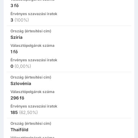
3
fő
Érvényes szavazási iratok
3
(
100%
)
Ország (értesítési cím)
Szíria
Választópolgárok száma
1
fő
Érvényes szavazási iratok
0
(
0,00%
)
Ország (értesítési cím)
Szlovénia
Választópolgárok száma
296
fő
Érvényes szavazási iratok
185
(
62,50%
)
Ország (értesítési cím)
Thaiföld
Választópolgárok száma