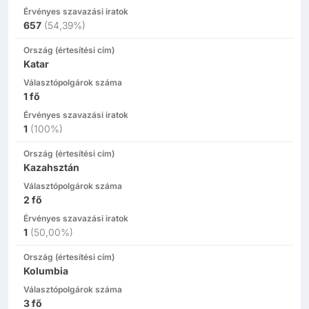
Érvényes szavazási iratok
657
(
54,39%
)
Ország (értesítési cím)
Katar
Választópolgárok száma
1
fő
Érvényes szavazási iratok
1
(
100%
)
Ország (értesítési cím)
Kazahsztán
Választópolgárok száma
2
fő
Érvényes szavazási iratok
1
(
50,00%
)
Ország (értesítési cím)
Kolumbia
Választópolgárok száma
3
fő