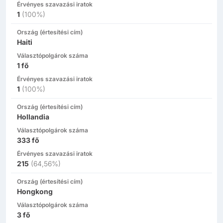
Érvényes szavazási iratok
1
(
100%
)
Ország (értesítési cím)
Haiti
Választópolgárok száma
1
fő
Érvényes szavazási iratok
1
(
100%
)
Ország (értesítési cím)
Hollandia
Választópolgárok száma
333
fő
Érvényes szavazási iratok
215
(
64,56%
)
Ország (értesítési cím)
Hongkong
Választópolgárok száma
3
fő