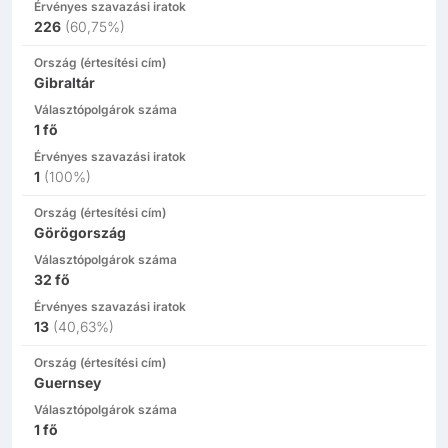
Érvényes szavazási iratok
226
(
60,75%
)
Ország (értesítési cím)
Gibraltár
Választópolgárok száma
1
fő
Érvényes szavazási iratok
1
(
100%
)
Ország (értesítési cím)
Görögország
Választópolgárok száma
32
fő
Érvényes szavazási iratok
13
(
40,63%
)
Ország (értesítési cím)
Guernsey
Választópolgárok száma
1
fő