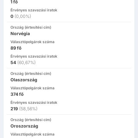
1
fő
Érvényes szavazási iratok
0
(
0,00%
)
Ország (értesítési cím)
Norvégia
Választópolgárok száma
89
fő
Érvényes szavazási iratok
54
(
60,67%
)
Ország (értesítési cím)
Olaszország
Választópolgárok száma
374
fő
Érvényes szavazási iratok
219
(
58,56%
)
Ország (értesítési cím)
Oroszország
Választópolgárok száma