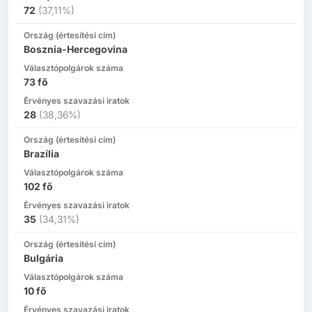
72
(
37,11%
)
Ország (értesítési cím)
Bosznia-Hercegovina
Választópolgárok száma
73
fő
Érvényes szavazási iratok
28
(
38,36%
)
Ország (értesítési cím)
Brazília
Választópolgárok száma
102
fő
Érvényes szavazási iratok
35
(
34,31%
)
Ország (értesítési cím)
Bulgária
Választópolgárok száma
10
fő
Érvényes szavazási iratok