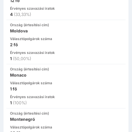
12
fő
Érvényes szavazási iratok
4
(
33,33%
)
Ország (értesítési cím)
Moldova
Választópolgárok száma
2
fő
Érvényes szavazási iratok
1
(
50,00%
)
Ország (értesítési cím)
Monaco
Választópolgárok száma
1
fő
Érvényes szavazási iratok
1
(
100%
)
Ország (értesítési cím)
Montenegró
Választópolgárok száma