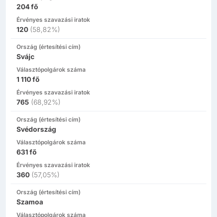
204
fő
Érvényes szavazási iratok
120
(
58,82%
)
Ország (értesítési cím)
Svájc
Választópolgárok száma
1 110
fő
Érvényes szavazási iratok
765
(
68,92%
)
Ország (értesítési cím)
Svédország
Választópolgárok száma
631
fő
Érvényes szavazási iratok
360
(
57,05%
)
Ország (értesítési cím)
Szamoa
Választópolgárok száma