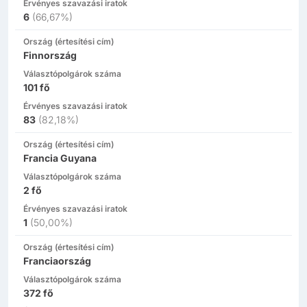
Érvényes szavazási iratok
6
(
66,67%
)
Ország (értesítési cím)
Finnország
Választópolgárok száma
101
fő
Érvényes szavazási iratok
83
(
82,18%
)
Ország (értesítési cím)
Francia Guyana
Választópolgárok száma
2
fő
Érvényes szavazási iratok
1
(
50,00%
)
Ország (értesítési cím)
Franciaország
Választópolgárok száma
372
fő