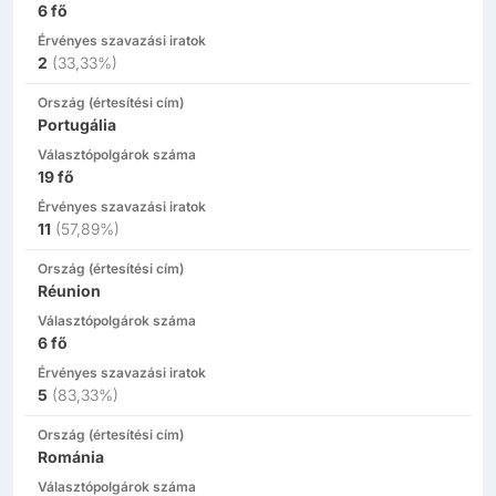
6
fő
Érvényes szavazási iratok
2
(
33,33%
)
Ország (értesítési cím)
Portugália
Választópolgárok száma
19
fő
Érvényes szavazási iratok
11
(
57,89%
)
Ország (értesítési cím)
Réunion
Választópolgárok száma
6
fő
Érvényes szavazási iratok
5
(
83,33%
)
Ország (értesítési cím)
Románia
Választópolgárok száma