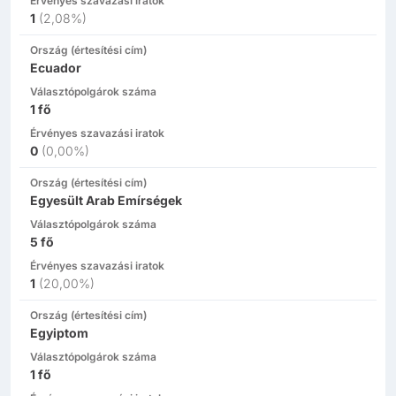
Érvényes szavazási iratok
1
(
2,08%
)
Ország (értesítési cím)
Ecuador
Választópolgárok száma
1
fő
Érvényes szavazási iratok
0
(
0,00%
)
Ország (értesítési cím)
Egyesült Arab Emírségek
Választópolgárok száma
5
fő
Érvényes szavazási iratok
1
(
20,00%
)
Ország (értesítési cím)
Egyiptom
Választópolgárok száma
1
fő