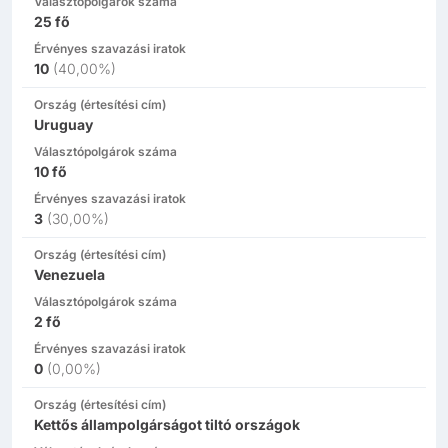
Választópolgárok száma
25
fő
Érvényes szavazási iratok
10
(
40,00%
)
Ország (értesítési cím)
Uruguay
Választópolgárok száma
10
fő
Érvényes szavazási iratok
3
(
30,00%
)
Ország (értesítési cím)
Venezuela
Választópolgárok száma
2
fő
Érvényes szavazási iratok
0
(
0,00%
)
Ország (értesítési cím)
Kettős állampolgárságot tiltó országok