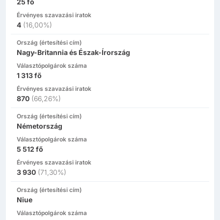
25
fő
Érvényes szavazási iratok
4
(
16,00%
)
Ország (értesítési cím)
Nagy-Britannia és Észak-Írország
Választópolgárok száma
1 313
fő
Érvényes szavazási iratok
870
(
66,26%
)
Ország (értesítési cím)
Németország
Választópolgárok száma
5 512
fő
Érvényes szavazási iratok
3 930
(
71,30%
)
Ország (értesítési cím)
Niue
Választópolgárok száma