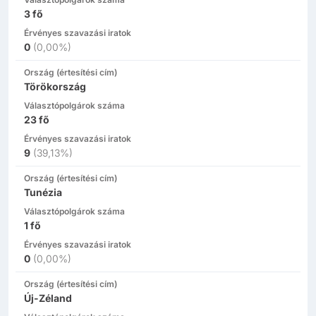
3
fő
Érvényes szavazási iratok
0
(
0,00%
)
Ország (értesítési cím)
Törökország
Választópolgárok száma
23
fő
Érvényes szavazási iratok
9
(
39,13%
)
Ország (értesítési cím)
Tunézia
Választópolgárok száma
1
fő
Érvényes szavazási iratok
0
(
0,00%
)
Ország (értesítési cím)
Új-Zéland