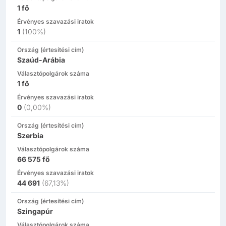
1
fő
Érvényes szavazási iratok
1
(
100%
)
Ország (értesítési cím)
Szaúd-Arábia
Választópolgárok száma
1
fő
Érvényes szavazási iratok
0
(
0,00%
)
Ország (értesítési cím)
Szerbia
Választópolgárok száma
66 575
fő
Érvényes szavazási iratok
44 691
(
67,13%
)
Ország (értesítési cím)
Szingapúr
Választópolgárok száma