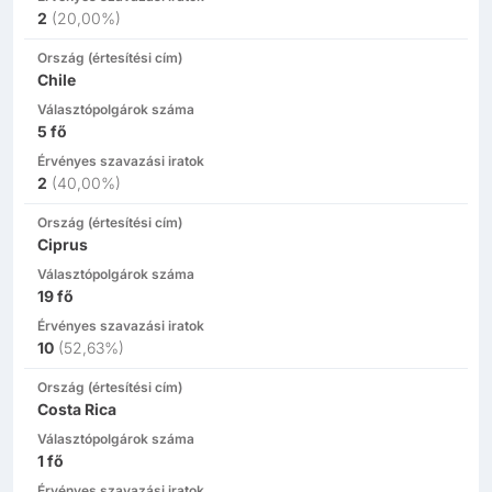
2
(
20,00%
)
Ország (értesítési cím)
Chile
Választópolgárok száma
5
fő
Érvényes szavazási iratok
2
(
40,00%
)
Ország (értesítési cím)
Ciprus
Választópolgárok száma
19
fő
Érvényes szavazási iratok
10
(
52,63%
)
Ország (értesítési cím)
Costa Rica
Választópolgárok száma
1
fő
Érvényes szavazási iratok