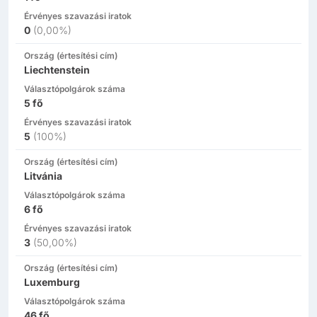
Érvényes szavazási iratok
0
(
0,00%
)
Ország (értesítési cím)
Liechtenstein
Választópolgárok száma
5
fő
Érvényes szavazási iratok
5
(
100%
)
Ország (értesítési cím)
Litvánia
Választópolgárok száma
6
fő
Érvényes szavazási iratok
3
(
50,00%
)
Ország (értesítési cím)
Luxemburg
Választópolgárok száma
46
fő