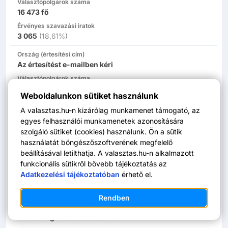
Választópolgárok száma
16 473
fő
Érvényes szavazási iratok
3 065
(
18,61%
)
Ország (értesítési cím)
Az értesítést e-mailben kéri
Választópolgárok száma
185 573
fő
Weboldalunkon sütiket használunk
Érvényes szavazási iratok
A valasztas.hu-n kizárólag munkamenet támogató, az
134 713
(
72,59%
)
egyes felhasználói munkamenetek azonosítására
Ország (értesítési cím)
szolgáló sütiket (cookies) használunk. Ön a sütik
Az értesítést faxon kéri
használatát böngészőszoftverének megfelelő
beállításával letilthatja. A valasztas.hu-n alkalmazott
Választópolgárok száma
funkcionális sütikről bővebb tájékoztatás az
0
fő
Adatkezelési tájékoztatóban
érhető el.
Érvényes szavazási iratok
0
(
0,00%
)
Rendben
Ország (értesítési cím)
Nincs megadott értesítési cím