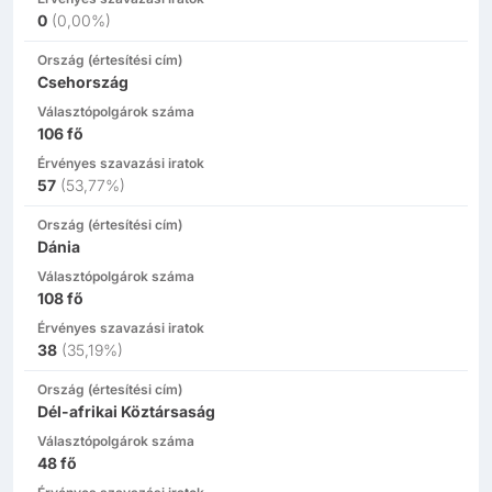
0
(
0,00%
)
Ország (értesítési cím)
Csehország
Választópolgárok száma
106
fő
Érvényes szavazási iratok
57
(
53,77%
)
Ország (értesítési cím)
Dánia
Választópolgárok száma
108
fő
Érvényes szavazási iratok
38
(
35,19%
)
Ország (értesítési cím)
Dél-afrikai Köztársaság
Választópolgárok száma
48
fő