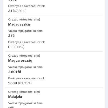
Érvényes szavazási iratok
31
(
67,39%
)
Ország (értesítési cím)
Madagaszkár
Választópolgárok száma
2
fő
Érvényes szavazási iratok
0
(
0,00%
)
Ország (értesítési cím)
Magyarország
Választópolgárok száma
2 601
fő
Érvényes szavazási iratok
1 639
(
63,01%
)
Ország (értesítési cím)
Malajzia
Választópolgárok száma
1
fő