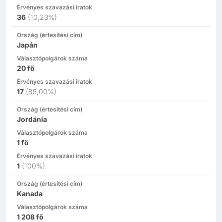
Érvényes szavazási iratok
36
(
10,23%
)
Ország (értesítési cím)
Japán
Választópolgárok száma
20
fő
Érvényes szavazási iratok
17
(
85,00%
)
Ország (értesítési cím)
Jordánia
Választópolgárok száma
1
fő
Érvényes szavazási iratok
1
(
100%
)
Ország (értesítési cím)
Kanada
Választópolgárok száma
1 208
fő