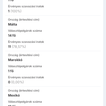
Érvényes szavazási iratok
1
(
100%
)
Ország (értesítési cím)
Málta
Választópolgárok száma
14
fő
Érvényes szavazási iratok
11
(
78,57%
)
Ország (értesítési cím)
Marokkó
Választópolgárok száma
1
fő
Érvényes szavazási iratok
0
(
0,00%
)
Ország (értesítési cím)
Mexikó
Választópolgárok száma