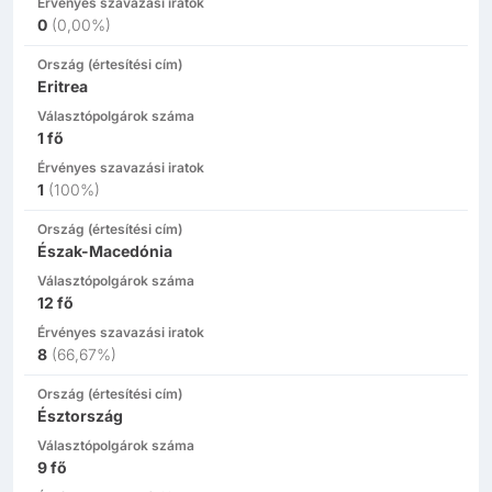
Érvényes szavazási iratok
0
(
0,00%
)
Ország (értesítési cím)
Eritrea
Választópolgárok száma
1
fő
Érvényes szavazási iratok
1
(
100%
)
Ország (értesítési cím)
Észak-Macedónia
Választópolgárok száma
12
fő
Érvényes szavazási iratok
8
(
66,67%
)
Ország (értesítési cím)
Észtország
Választópolgárok száma
9
fő