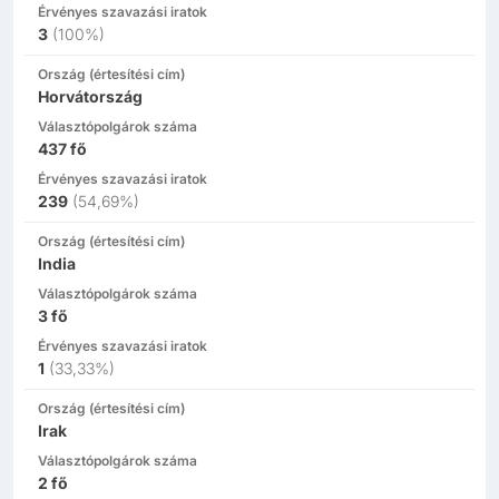
Érvényes szavazási iratok
3
(
100%
)
Ország (értesítési cím)
Horvátország
Választópolgárok száma
437
fő
Érvényes szavazási iratok
239
(
54,69%
)
Ország (értesítési cím)
India
Választópolgárok száma
3
fő
Érvényes szavazási iratok
1
(
33,33%
)
Ország (értesítési cím)
Irak
Választópolgárok száma
2
fő