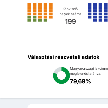
Képviselői
helyek száma
199
Választási részvételi adatok
Magyarországi lakcímme
megjelenési aránya:
79,69%