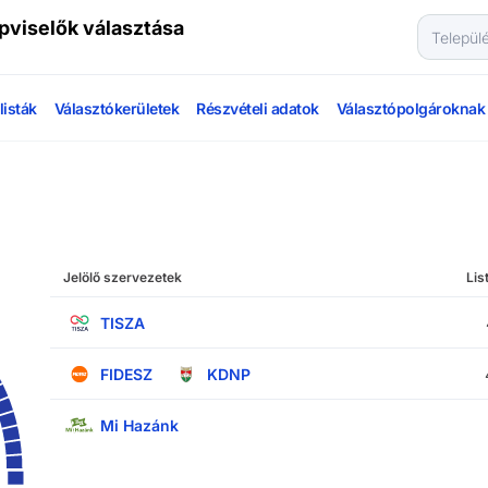
pviselők választása
isták
Választókerületek
Részvételi adatok
Választópolgároknak
Jelölő szervezetek
Lis
TISZA
FIDESZ
KDNP
Mi Hazánk