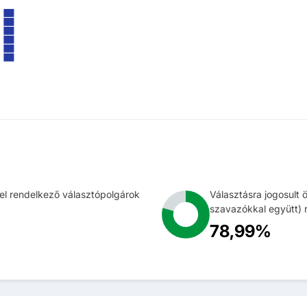
l rendelkező választópolgárok
Választásra jogosult 
szavazókkal együtt) r
78,99%