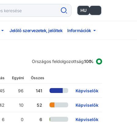
HU
EN
Jelölő szervezetek, jelöltek
Információk
Országos feldolgozottság
:
tás
Egyéni
Összes
45
96
141
Képviselők
42
10
52
Képviselők
6
0
6
Képviselők