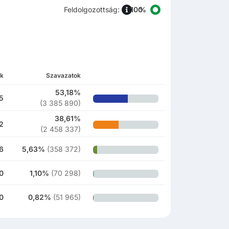
Feldolgozottság
:
k
Szavazatok
53,18%
5
(
3 385 890
)
38,61%
2
(
2 458 337
)
6
5,63%
(
358 372
)
0
1,10%
(
70 298
)
0
0,82%
(
51 965
)