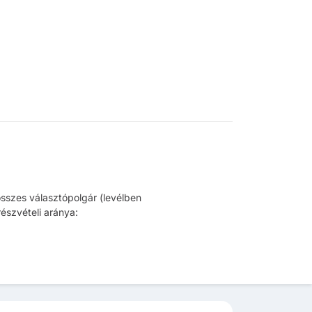
összes választópolgár (levélben
észvételi aránya: