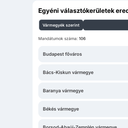
Egyéni választókerületek er
Vármegyék szerint
Szavazat­különbség s
Mandátumok száma
:
106
Budapest főváros
Bács-Kiskun vármegye
Baranya vármegye
Békés vármegye
Borsod-Abaúj-Zemplén vármegye