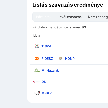
Listás szavazás eredménye
Pártlisták
Levélszavazás
Nemzetiségi
Pártlistás mandátumok száma:
93
Lista
TISZA
FIDESZ
KDNP
Mi Hazánk
DK
MKKP