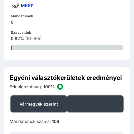
MKKP
Mandátumok
0
Szavazatok
0,82%
(
51 965
)
Egyéni választókerületek eredményei
Feldolgozottság
:
100%
Szavazat­különbség
Vármegyék szerint
szerint
Mandátumok száma
:
106