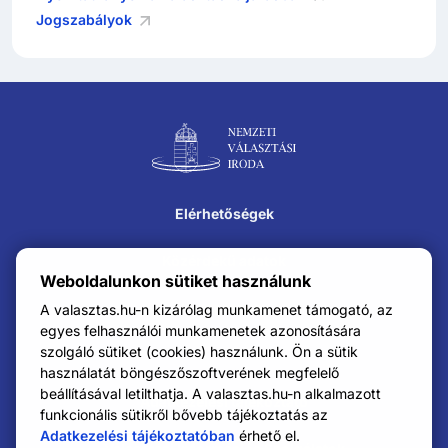
Jogszabályok
Lábléc navigáció
Elérhetőségek
Közérdekű adatok
Weboldalunkon sütiket használunk
Impresszum
A valasztas.hu-n kizárólag munkamenet támogató, az
egyes felhasználói munkamenetek azonosítására
szolgáló sütiket (cookies) használunk. Ön a sütik
Karrier
használatát böngészőszoftverének megfelelő
beállításával letilthatja. A valasztas.hu-n alkalmazott
Adatkezelési tájékoztató
funkcionális sütikről bővebb tájékoztatás az
Adatkezelési tájékoztatóban
érhető el.