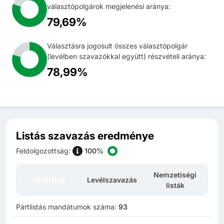
választópolgárok megjelenési aránya:
79,69%
Választásra jogosult összes választópolgár
(levélben szavazókkal együtt) részvételi aránya:
78,99%
Listás szavazás eredménye
Feldolgozottság
:
100%
Nemzetiségi
Pártlisták
Levélszavazás
listák
Pártlistás mandátumok száma:
93