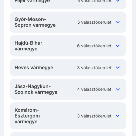
Fejér vármegye
5 választókerület
Győr-Moson-
5 választókerület
Sopron vármegye
Hajdú-Bihar
6 választókerület
vármegye
Heves vármegye
3 választókerület
Jász-Nagykun-
4 választókerület
Szolnok vármegye
Komárom-
Esztergom
3 választókerület
vármegye