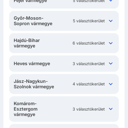
Fejér vármegye
5 választókerület
Győr-Moson-
5 választókerület
Sopron vármegye
Hajdú-Bihar
6 választókerület
vármegye
Heves vármegye
3 választókerület
Jász-Nagykun-
4 választókerület
Szolnok vármegye
Komárom-
Esztergom
3 választókerület
vármegye