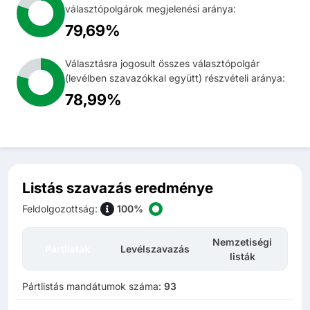
választópolgárok megjelenési aránya:
79,69%
Választásra jogosult összes választópolgár
(levélben szavazókkal együtt) részvételi aránya:
78,99%
Listás szavazás eredménye
Feldolgozottság
:
100%
Nemzetiségi
Pártlisták
Levélszavazás
listák
Pártlistás mandátumok száma:
93