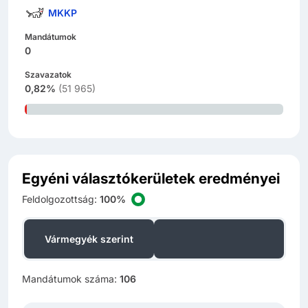
MKKP
Mandátumok
0
Szavazatok
0,82%
(
51 965
)
Egyéni választókerületek eredményei
Feldolgozottság
:
100%
Szavazat­különbség
Vármegyék szerint
szerint
Mandátumok száma
:
106