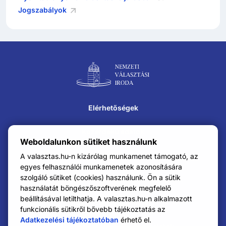
Jogszabályok
Lábléc navigáció
Elérhetőségek
Közérdekű adatok
Weboldalunkon sütiket használunk
Impresszum
A valasztas.hu-n kizárólag munkamenet támogató, az
egyes felhasználói munkamenetek azonosítására
szolgáló sütiket (cookies) használunk. Ön a sütik
Karrier
használatát böngészőszoftverének megfelelő
beállításával letilthatja. A valasztas.hu-n alkalmazott
Adatkezelési tájékoztató
funkcionális sütikről bővebb tájékoztatás az
Adatkezelési tájékoztatóban
érhető el.