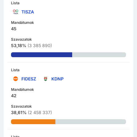
Lista
TISZA
Mandátumok
45
Szavazatok
53,18%
(
3 385 890
)
Lista
FIDESZ
KDNP
Mandátumok
42
Szavazatok
38,61%
(
2 458 337
)
Lista