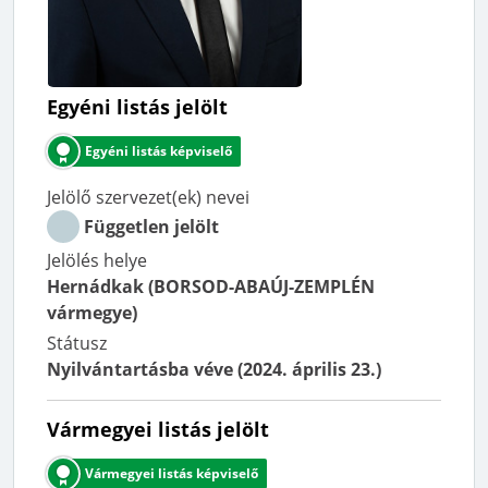
Egyéni listás jelölt
Egyéni listás képviselő
Jelölő szervezet(ek) nevei
Független jelölt
Jelölés helye
Hernádkak (BORSOD-ABAÚJ-ZEMPLÉN
vármegye)
Státusz
Nyilvántartásba véve
(
2024. április 23.
)
Vármegyei listás jelölt
Vármegyei listás képviselő