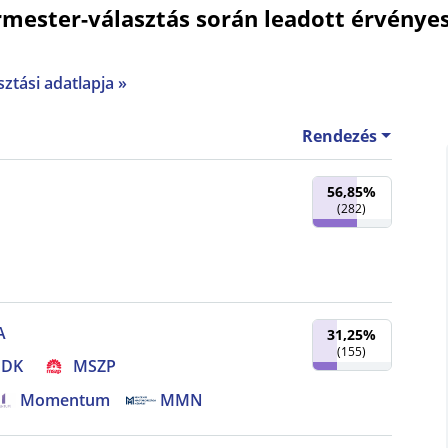
rmester-választás során leadott érvénye
ztási adatlapja »
Rendezés
56,85%
(
282
)
A
31,25%
(
155
)
DK
MSZP
Momentum
MMN