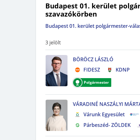
Budapest 01. kerület polgá
szavazókörben
Budapest 01. kerület polgármester-válas
3
jelölt
BÖRÖCZ LÁSZLÓ
FIDESZ
KDNP
Polgármester
VÁRADINÉ NASZÁLYI MÁRT
Várunk Egyesület
Párbeszéd- ZÖLDEK