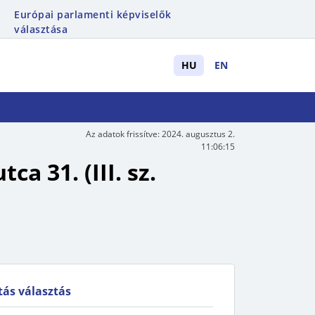
Európai parlamenti képviselők
választása
HU
EN
Az adatok frissítve:
2024. augusztus 2.
11:06:15
a 31. (III. sz.
stás választás