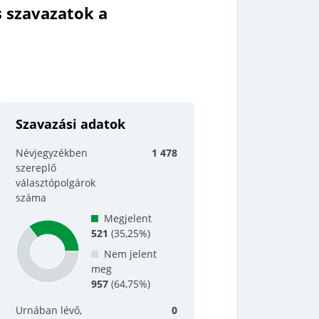
s szavazatok a
Szavazási adatok
Névjegyzékben
1 478
szereplő
választópolgárok
száma
Megjelent
521
(
35,25%
)
Nem jelent
meg
957
(
64,75%
)
Urnában lévő,
0