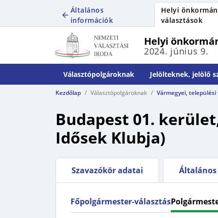
Általános
Helyi önkormán
információk
választások
Helyi önkormán
2024. június 9.
Választópolgároknak
Jelölteknek, jelölő 
Kezdőlap
Választópolgároknak
Vármegyei, települési
Budapest 01. kerület,
Idősek Klubja)
Szavazókör adatai
Általános 
Főpolgármester-választás
Polgármeste