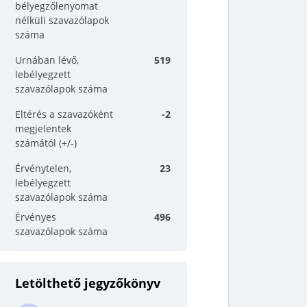
bélyegzőlenyomat
nélküli szavazólapok
száma
Urnában lévő,
519
lebélyegzett
szavazólapok száma
Eltérés a szavazóként
-2
megjelentek
számától (+/-)
Érvénytelen,
23
lebélyegzett
szavazólapok száma
Érvényes
496
szavazólapok száma
Letölthető jegyzőkönyv