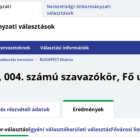
yzati
Nemzetiségi önkormányzati
választások
yzati választások
szervezeteknek
Választási információk
 választás keresése
BUDAPEST főváros
 004. számú szavazókör, Fő utc
és részvételi adatok
Eredmények
r-választás
Egyéni választókerületi választás
Fővárosi li