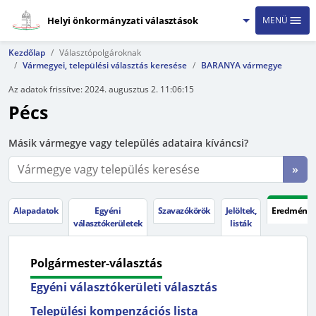
Helyi önkormányzati választások
MENÜ
Kezdőlap
Választópolgároknak
Vármegyei, települési választás keresése
BARANYA vármegye
Az adatok frissítve:
2024. augusztus 2. 11:06:15
Pécs
Másik vármegye vagy település adataira kíváncsi?
»
Alapadatok
Egyéni
Szavazókörök
Jelöltek,
Eredménye
választókerületek
listák
Polgármester-választás
Egyéni választókerületi választás
Települési kompenzációs lista