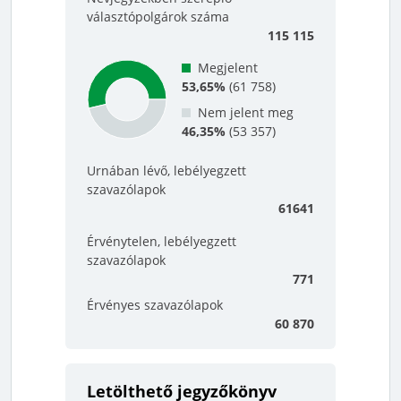
választópolgárok száma
115 115
Megjelent
53,65%
(
61 758
)
Nem jelent meg
46,35%
(
53 357
)
Urnában lévő, lebélyegzett
szavazólapok
61641
Érvénytelen, lebélyegzett
szavazólapok
771
Érvényes szavazólapok
60 870
Letölthető jegyzőkönyv