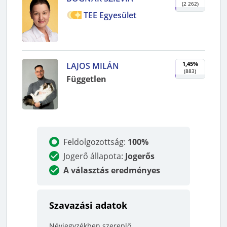
(
2 262
)
TEE Egyesület
1,45%
LAJOS MILÁN
(
883
)
Független
Feldolgozottság
:
100%
Jogerő állapota
:
Jogerős
A választás eredményes
Szavazási adatok
Névjegyzékben szereplő