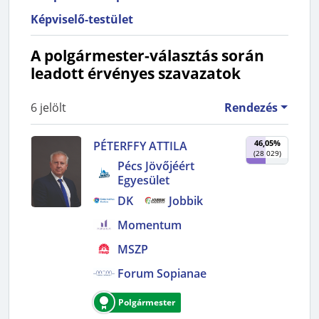
Képviselő-testület
A polgármester-választás során
leadott érvényes szavazatok
6
jelölt
Rendezés
46,05%
PÉTERFFY ATTILA
(
28 029
)
Pécs Jövőjéért
Egyesület
DK
Jobbik
Momentum
MSZP
Forum Sopianae
Polgármester