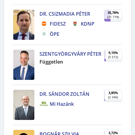
35,78%
DR. CSIZMADIA PÉTER
(
21 778
)
FIDESZ
KDNP
ÖPE
9,15%
SZENTGYÖRGYVÁRY PÉTER
(
5 572
)
Független
3,85%
DR. SÁNDOR ZOLTÁN
(
2 346
)
Mi Hazánk
3,72%
BOGNÁR SZILVIA