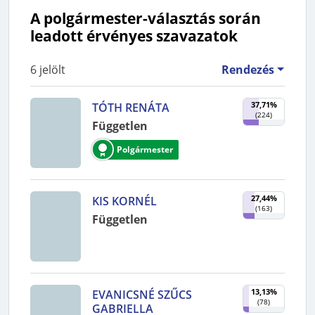
A polgármester-választás során
leadott érvényes szavazatok
6
jelölt
Rendezés
37,71%
TÓTH RENÁTA
(
224
)
Független
Polgármester
27,44%
KIS KORNÉL
(
163
)
Független
13,13%
EVANICSNÉ SZŰCS
(
78
)
GABRIELLA