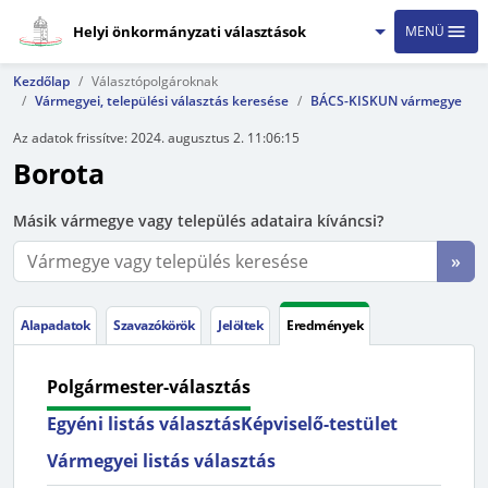
Helyi önkormányzati választások
MENÜ
Kezdőlap
Választópolgároknak
Vármegyei, települési választás keresése
BÁCS-KISKUN vármegye
Az adatok frissítve:
2024. augusztus 2. 11:06:15
Borota
Másik vármegye vagy település adataira kíváncsi?
»
Alapadatok
Szavazókörök
Jelöltek
Eredmények
Polgármester-választás
Egyéni listás választás
Képviselő-testület
Vármegyei listás választás