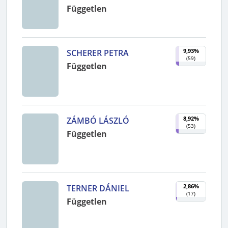
Független
9,93%
SCHERER PETRA
(
59
)
Független
8,92%
ZÁMBÓ LÁSZLÓ
(
53
)
Független
2,86%
TERNER DÁNIEL
(
17
)
Független