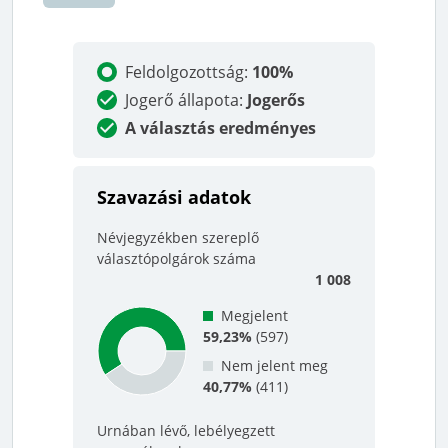
Feldolgozottság
:
100%
Jogerő állapota
:
Jogerős
A választás eredményes
Szavazási adatok
Névjegyzékben szereplő
választópolgárok száma
1 008
Megjelent
59,23%
(
597
)
Nem jelent meg
40,77%
(
411
)
Urnában lévő, lebélyegzett