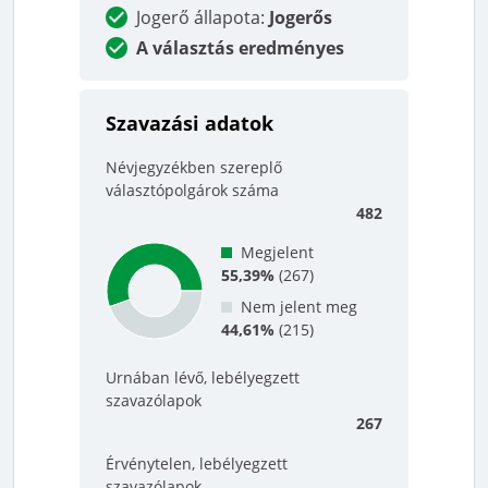
Jogerő állapota
:
Jogerős
A választás eredményes
Szavazási adatok
Névjegyzékben szereplő
választópolgárok száma
482
Megjelent
55,39%
(
267
)
Nem jelent meg
44,61%
(
215
)
Urnában lévő, lebélyegzett
szavazólapok
267
Érvénytelen, lebélyegzett
szavazólapok