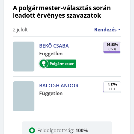
A polgármester-választás során
leadott érvényes szavazatok
2
jelölt
Rendezés
95,83%
BEKŐ CSABA
(
253
)
Független
Polgármester
4,17%
BALOGH ANDOR
(
11
)
Független
Feldolgozottság
:
100%