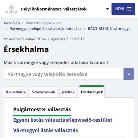
Helyi önkormányzati választások
MENÜ
Kezdőlap
Választópolgároknak
Vármegyei, települési választás keresése
BÁCS-KISKUN vármegye
Az adatok frissítve:
2024. augusztus 2. 11:06:15
Érsekhalma
Másik vármegye vagy település adataira kíváncsi?
»
Alapadatok
Szavazókörök
Jelöltek
Eredmények
Polgármester-választás
Egyéni listás választás
Képviselő-testület
Vármegyei listás választás