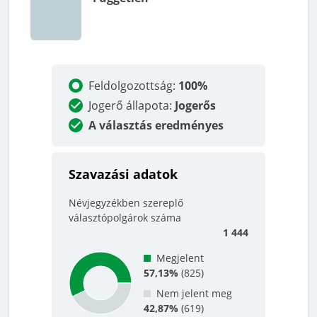
Feldolgozottság
:
100%
Jogerő állapota
:
Jogerős
A választás eredményes
Szavazási adatok
Névjegyzékben szereplő
választópolgárok száma
1 444
Megjelent
57,13%
(
825
)
Nem jelent meg
42,87%
(
619
)