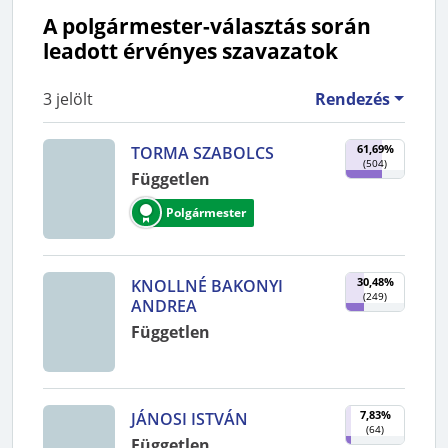
A polgármester-választás során
leadott érvényes szavazatok
3
jelölt
Rendezés
61,69%
TORMA SZABOLCS
(
504
)
Független
Polgármester
30,48%
KNOLLNÉ BAKONYI
(
249
)
ANDREA
Független
7,83%
JÁNOSI ISTVÁN
(
64
)
Független