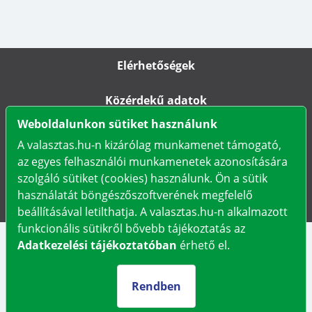
Elérhetőségek
Közérdekű adatok
Weboldalunkon sütiket használunk
Impresszum
A valasztas.hu-n kizárólag munkamenet támogató,
az egyes felhasználói munkamenetek azonosítására
Karrier
szolgáló sütiket (cookies) használunk. Ön a sütik
használatát böngészőszoftverének megfelelő
Adatkezelési tájékoztató
beállításával letilthatja. A valasztas.hu-n alkalmazott
funkcionális sütikről bővebb tájékoztatás az
Adatkezelési tájékoztatóban
érhető el.
Rendben
Választási Információs Szolgálatok