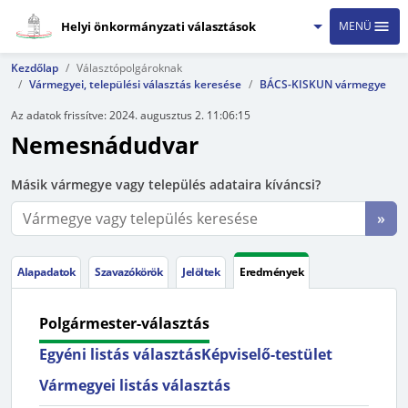
Helyi önkormányzati választások
MENÜ
Kezdőlap
Választópolgároknak
Vármegyei, települési választás keresése
BÁCS-KISKUN vármegye
Az adatok frissítve:
2024. augusztus 2. 11:06:15
Nemesnádudvar
Másik vármegye vagy település adataira kíváncsi?
»
Alapadatok
Szavazókörök
Jelöltek
Eredmények
Polgármester-választás
Egyéni listás választás
Képviselő-testület
Vármegyei listás választás