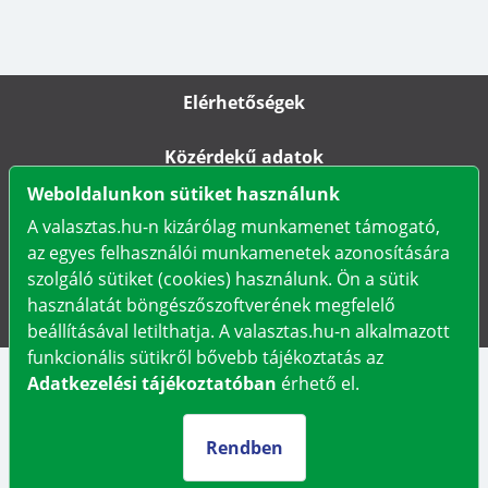
Elérhetőségek
Közérdekű adatok
Weboldalunkon sütiket használunk
Impresszum
A valasztas.hu-n kizárólag munkamenet támogató,
az egyes felhasználói munkamenetek azonosítására
Karrier
szolgáló sütiket (cookies) használunk. Ön a sütik
használatát böngészőszoftverének megfelelő
Adatkezelési tájékoztató
beállításával letilthatja. A valasztas.hu-n alkalmazott
funkcionális sütikről bővebb tájékoztatás az
Adatkezelési tájékoztatóban
érhető el.
Rendben
Választási Információs Szolgálatok