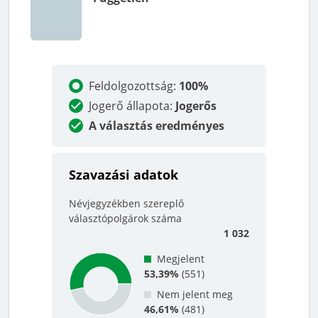
Feldolgozottság
:
100%
Jogerő állapota
:
Jogerős
A választás eredményes
Szavazási adatok
Névjegyzékben szereplő
választópolgárok száma
1 032
Megjelent
53,39%
(
551
)
Nem jelent meg
46,61%
(
481
)