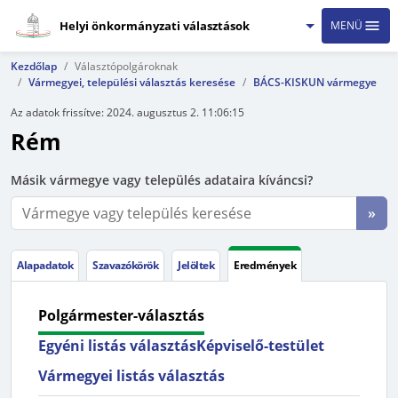
Helyi önkormányzati választások
MENÜ
Kezdőlap
Választópolgároknak
Vármegyei, települési választás keresése
BÁCS-KISKUN vármegye
Az adatok frissítve:
2024. augusztus 2. 11:06:15
Rém
Másik vármegye vagy település adataira kíváncsi?
»
Alapadatok
Szavazókörök
Jelöltek
Eredmények
Polgármester-választás
Egyéni listás választás
Képviselő-testület
Vármegyei listás választás