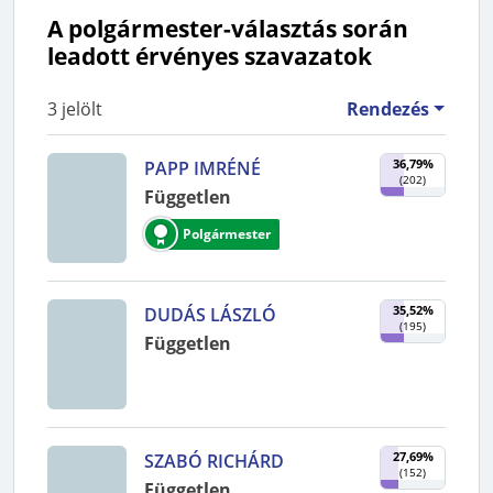
A polgármester-választás során
leadott érvényes szavazatok
3
jelölt
Rendezés
36,79%
PAPP IMRÉNÉ
(
202
)
Független
Polgármester
35,52%
DUDÁS LÁSZLÓ
(
195
)
Független
27,69%
SZABÓ RICHÁRD
(
152
)
Független