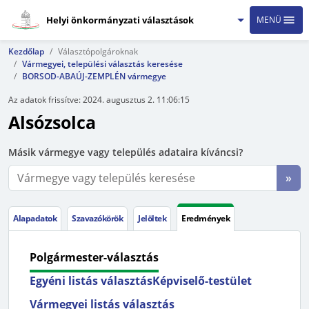
Helyi önkormányzati választások
MENÜ
Kezdőlap
Választópolgároknak
Vármegyei, települési választás keresése
BORSOD-ABAÚJ-ZEMPLÉN vármegye
Az adatok frissítve:
2024. augusztus 2. 11:06:15
Alsózsolca
Másik vármegye vagy település adataira kíváncsi?
»
Alapadatok
Szavazókörök
Jelöltek
Eredmények
Polgármester-választás
Egyéni listás választás
Képviselő-testület
Vármegyei listás választás