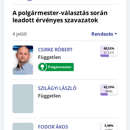
A polgármester-választás során
leadott érvényes szavazatok
4
jelölt
Rendezés
49,52%
CSIRKE RÓBERT
(
1 127
)
Független
Polgármester
42,53%
SZILÁGYI LÁSZLÓ
(
968
)
Független
5,98%
FODOR ÁKOS
(
136
)