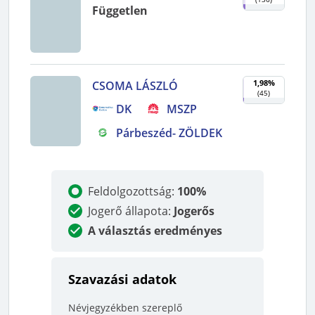
Független
1,98%
CSOMA LÁSZLÓ
(
45
)
DK
MSZP
Párbeszéd- ZÖLDEK
Feldolgozottság
:
100%
Jogerő állapota
:
Jogerős
A választás eredményes
Szavazási adatok
Névjegyzékben szereplő