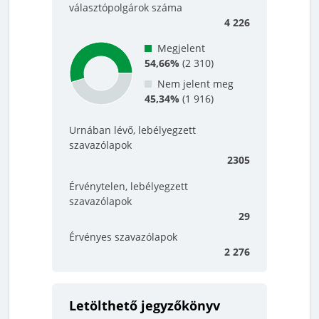
választópolgárok száma
4 226
Megjelent
54,66%
(
2 310
)
Nem jelent meg
45,34%
(
1 916
)
Urnában lévő, lebélyegzett
szavazólapok
2305
Érvénytelen, lebélyegzett
szavazólapok
29
Érvényes szavazólapok
2 276
Letölthető jegyzőkönyv