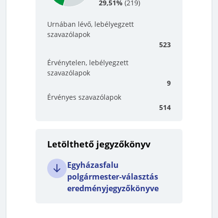
29,51%
(
219
)
Urnában lévő, lebélyegzett
szavazólapok
523
Érvénytelen, lebélyegzett
szavazólapok
9
Érvényes szavazólapok
514
Letölthető jegyzőkönyv
Egyházasfalu
polgármester-választás
eredményjegyzőkönyve