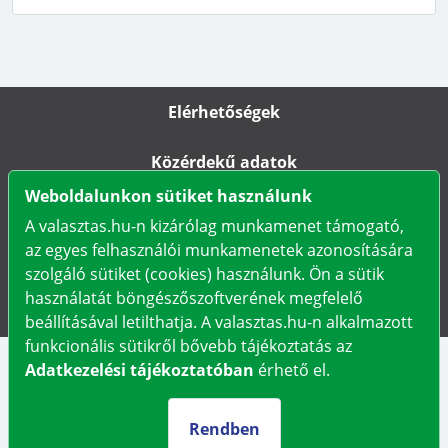
Elérhetőségek
Közérdekű adatok
Weboldalunkon sütiket használunk
Impresszum
A valasztas.hu-n kizárólag munkamenet támogató,
az egyes felhasználói munkamenetek azonosítására
Karrier
szolgáló sütiket (cookies) használunk. Ön a sütik
használatát böngészőszoftverének megfelelő
Adatkezelési tájékoztató
beállításával letilthatja. A valasztas.hu-n alkalmazott
funkcionális sütikről bővebb tájékoztatás az
Adatkezelési tájékoztatóban
érhető el.
Rendben
Választási Információs Szolgálatok