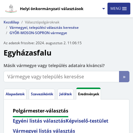
Helyi önkormányzati választások
MENÜ
Kezdőlap
Választópolgároknak
Vármegyei, települési választás keresése
GYŐR-MOSON-SOPRON vármegye
Az adatok frissítve:
2024. augusztus 2. 11:06:15
Egyházasfalu
Másik vármegye vagy település adataira kíváncsi?
»
Alapadatok
Szavazókörök
Jelöltek
Eredmények
Polgármester-választás
Egyéni listás választás
Képviselő-testület
Vármegyei listás választás