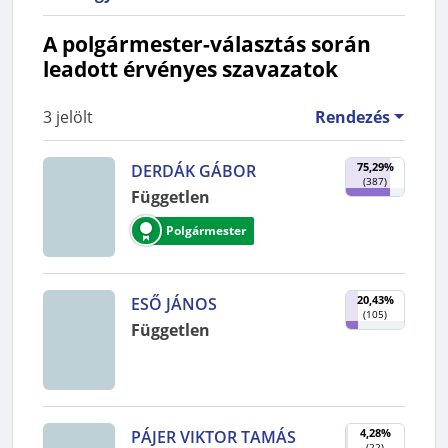
A polgármester-választás során
leadott érvényes szavazatok
3
jelölt
Rendezés
75,29%
DERDÁK GÁBOR
(
387
)
Független
Polgármester
20,43%
ESŐ JÁNOS
(
105
)
Független
4,28%
PÁJER VIKTOR TAMÁS
(
22
)