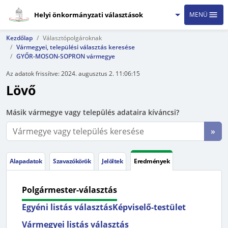
Helyi önkormányzati választások
MENÜ
Kezdőlap
Választópolgároknak
Vármegyei, települési választás keresése
GYŐR-MOSON-SOPRON vármegye
Az adatok frissítve:
2024. augusztus 2. 11:06:15
Lövő
Másik vármegye vagy település adataira kíváncsi?
»
Alapadatok
Szavazókörök
Jelöltek
Eredmények
Polgármester-választás
Egyéni listás választás
Képviselő-testület
Vármegyei listás választás