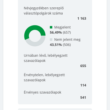
Névjegyzékben szereplő
választópolgárok száma
1 163
Megjelent
56,49%
(
657
)
Nem jelent meg
43,51%
(
506
)
Urnában lévő, lebélyegzett
szavazólapok
655
Érvénytelen, lebélyegzett
szavazólapok
114
Érvényes szavazólapok
541