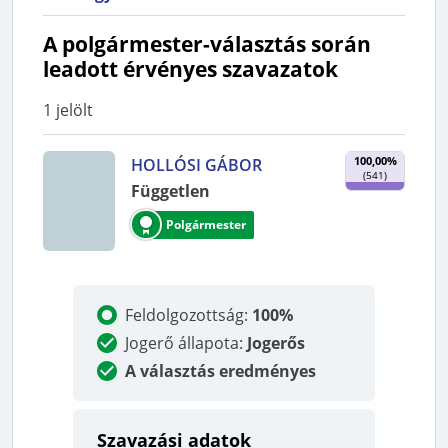
A polgármester-választás során
leadott érvényes szavazatok
1
jelölt
100,00%
HOLLÓSI GÁBOR
(
541
)
Független
Polgármester
Feldolgozottság
:
100%
Jogerő állapota
:
Jogerős
A választás eredményes
Szavazási adatok