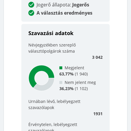
Jogerő állapota
:
Jogerős
A választás eredményes
Szavazási adatok
Névjegyzékben szereplő
választópolgárok száma
3 042
Megjelent
63,77%
(
1 940
)
Nem jelent meg
36,23%
(
1 102
)
Urnában lévő, lebélyegzett
szavazólapok
1931
Érvénytelen, lebélyegzett
szavazólapok