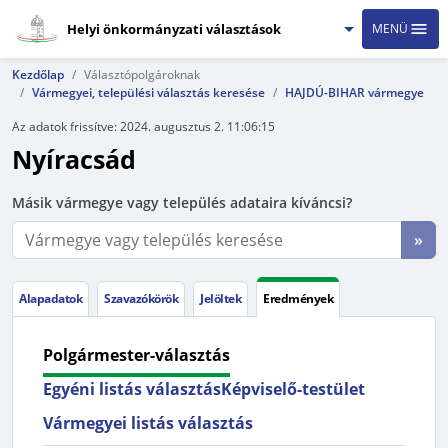
Helyi önkormányzati választások
MENÜ
Kezdőlap
Választópolgároknak
Vármegyei, települési választás keresése
HAJDÚ-BIHAR vármegye
Az adatok frissítve:
2024. augusztus 2. 11:06:15
Nyíracsád
Másik vármegye vagy település adataira kíváncsi?
»
Alapadatok
Szavazókörök
Jelöltek
Eredmények
Polgármester-választás
Egyéni listás választás
Képviselő-testület
Vármegyei listás választás