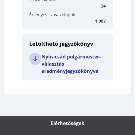
24
Érvényes szavazólapok
1 907
Letölthető jegyzőkönyv
Nyíracsád polgármester-
választás
eredményjegyzőkönyve
Elérhetőségek