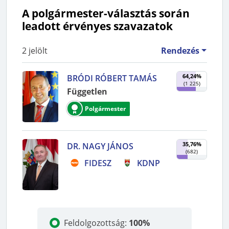
A polgármester-választás során
leadott érvényes szavazatok
2
jelölt
Rendezés
64,24%
BRÓDI RÓBERT TAMÁS
(
1 225
)
Független
Polgármester
35,76%
DR. NAGY JÁNOS
(
682
)
FIDESZ
KDNP
Feldolgozottság
:
100%