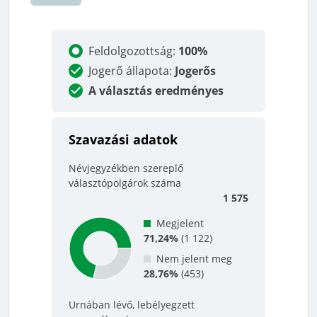
Feldolgozottság
:
100%
Jogerő állapota
:
Jogerős
A választás eredményes
Szavazási adatok
Névjegyzékben szereplő
választópolgárok száma
1 575
Megjelent
71,24%
(
1 122
)
Nem jelent meg
28,76%
(
453
)
Urnában lévő, lebélyegzett