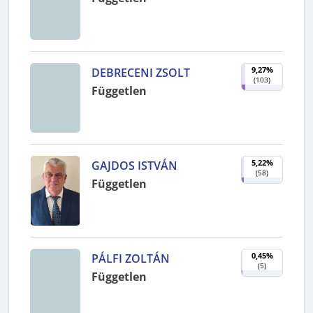
9,27%
DEBRECENI ZSOLT
(
103
)
Független
5,22%
GAJDOS ISTVÁN
(
58
)
Független
0,45%
PÁLFI ZOLTÁN
(
5
)
Független