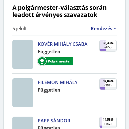
A polgármester-választás során
leadott érvényes szavazatok
6
jelölt
Rendezés
38,43%
KÖVÉR MIHÁLY CSABA
(
427
)
Független
Polgármester
32,04%
FILEMON MIHÁLY
(
356
)
Független
14,58%
PAPP SÁNDOR
(
162
)
Független