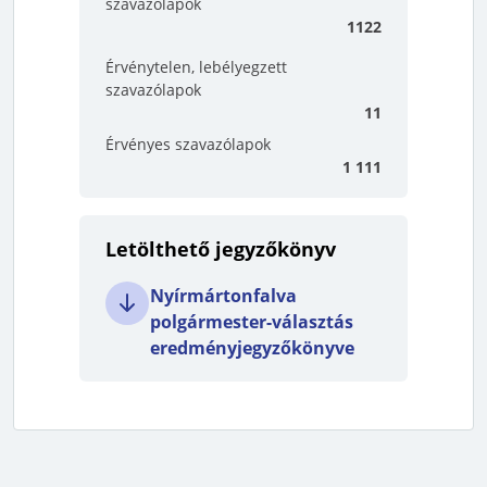
szavazólapok
1122
Érvénytelen, lebélyegzett
szavazólapok
11
Érvényes szavazólapok
1 111
Letölthető jegyzőkönyv
Nyírmártonfalva
polgármester-választás
eredményjegyzőkönyve