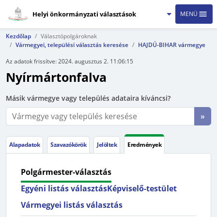
Helyi önkormányzati választások
MENÜ
Kezdőlap
Választópolgároknak
Vármegyei, települési választás keresése
HAJDÚ-BIHAR vármegye
Az adatok frissítve:
2024. augusztus 2. 11:06:15
Nyírmártonfalva
Másik vármegye vagy település adataira kíváncsi?
»
Alapadatok
Szavazókörök
Jelöltek
Eredmények
Polgármester-választás
Egyéni listás választás
Képviselő-testület
Vármegyei listás választás