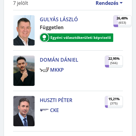
7
jelölt
Rendezés
26,48%
GULYÁS LÁSZLÓ
(
653
)
Független
Egyéni választókerületi képviselő
22,95%
DOMÁN DÁNIEL
(
566
)
MKKP
15,21%
HUSZTI PÉTER
(
375
)
CKE