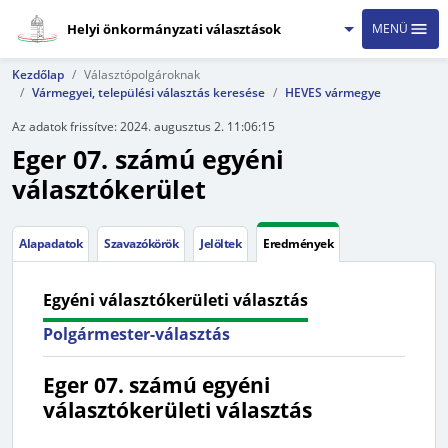
Helyi önkormányzati választások
MENÜ
Kezdőlap
Választópolgároknak
Vármegyei, települési választás keresése
HEVES vármegye
Az adatok frissítve:
2024. augusztus 2. 11:06:15
Eger 07. számú egyéni
választókerület
Alapadatok
Szavazókörök
Jelöltek
Eredmények
Egyéni választókerületi választás
Polgármester-választás
Eger 07. számú egyéni
választókerületi választás