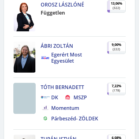
13,06%
OROSZ LÁSZLÓNÉ
(
322
)
Független
9,00%
ÁBRI ZOLTÁN
(
222
)
Egerért Most
Egyesület
7,22%
TÓTH BERNADETT
(
178
)
DK
MSZP
Momentum
Párbeszéd- ZÖLDEK
6,08%
TURÁN ISTVÁN