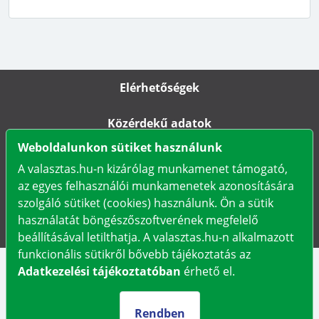
Elérhetőségek
Közérdekű adatok
Weboldalunkon sütiket használunk
Impresszum
A valasztas.hu-n kizárólag munkamenet támogató,
az egyes felhasználói munkamenetek azonosítására
Karrier
szolgáló sütiket (cookies) használunk. Ön a sütik
használatát böngészőszoftverének megfelelő
Adatkezelési tájékoztató
beállításával letilthatja. A valasztas.hu-n alkalmazott
funkcionális sütikről bővebb tájékoztatás az
Adatkezelési tájékoztatóban
érhető el.
Rendben
Választási Információs Szolgálatok