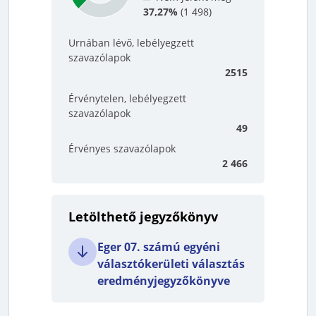
37,27%
(
1 498
)
Urnában lévő, lebélyegzett
szavazólapok
2515
Érvénytelen, lebélyegzett
szavazólapok
49
Érvényes szavazólapok
2 466
Letölthető jegyzőkönyv
Eger 07. számú egyéni
választókerületi választás
eredményjegyzőkönyve