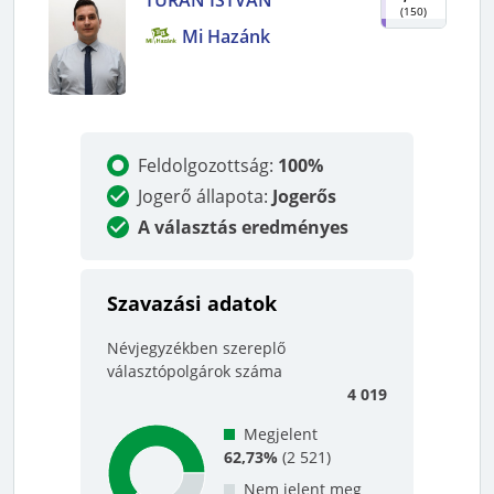
(
150
)
Mi Hazánk
Feldolgozottság
:
100%
Jogerő állapota
:
Jogerős
A választás eredményes
Szavazási adatok
Névjegyzékben szereplő
választópolgárok száma
4 019
Megjelent
62,73%
(
2 521
)
Nem jelent meg